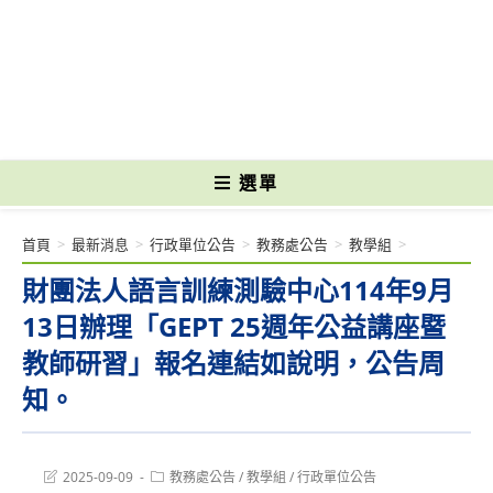
跳
轉
國立光復高級商工職業學校 National Kuangfu Commercial and Industrial
至
Vocational High School
主
要
內
容
選單
首頁
>
最新消息
>
行政單位公告
>
教務處公告
>
教學組
>
財團法人語言訓練測驗中心114年9月
13日辦理「GEPT 25週年公益講座暨
教師研習」報名連結如說明，公告周
知。
Post
Post
2025-09-09
教務處公告
/
教學組
/
行政單位公告
last
category: