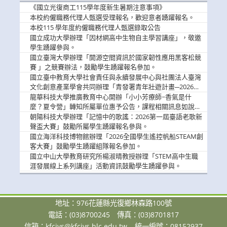
消
《國立光復商工115學年度新生暑期注意事項》
息
本校約僱職務代理人甄選受理報名，歡迎意者踴躍報名。
本校115 學年度約僱職務代理人甄選錄取公告
國立成功大學辦理「因材網高中生物自主學習講座」，敬邀
學生踴躍參與。
國立臺灣大學辦理「開源空間資訊於國家韌性應用黑客松競
賽 」之競賽辦法，鼓勵學生踴躍報名參加。
國立臺中教育大學社會責任與永續發展中心與社團法人臺灣
文化創意產業學會共同辦理「青發署青年壯遊計畫─2026臺
中舊城都市建築文化體驗」活動，敬邀學生踴躍報名參加，
龍華科技大學推廣教育中心開辦「小小芳療師~香氣是什
公告周知。
麼？夏令營」轉知所屬單位惠予公告，課程相關訊息如說
明。
朝陽科技大學辦理「記憶中的歌謠：2026第一屆臺語老歌新
聲盃大賽」鼓勵所屬學生踴躍報名參與。
國立海洋科技博物館辦理「2026全國學生遙控帆船STEAM創
客大賽」鼓勵學生踴躍組隊報名參加。
國立中山大學教育研究所楊淑晴教授辦理「STEM高中生職
涯發展線上系列講座」活動資訊鼓勵學生踴躍參與。
地址：976花蓮縣光復鄉林森路100號
電話：(03)8700245
傳真：(03)8701817
信箱：
kfcivs@kfcivs.hlc.edu.tw
統一編號：08152937