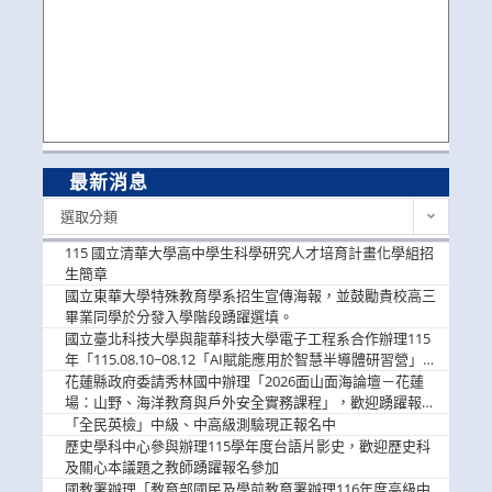
最新消息
最
選取分類
新
消
115 國立清華大學高中學生科學研究人才培育計畫化學組招
息
生簡章
國立東華大學特殊教育學系招生宣傳海報，並鼓勵貴校高三
畢業同學於分發入學階段踴躍選填。
國立臺北科技大學與龍華科技大學電子工程系合作辦理115
年「115.08.10~08.12「AI賦能應用於智慧半導體研習營」，
歡迎學生踴躍報名參加
花蓮縣政府委請秀林國中辦理「2026面山面海論壇－花蓮
場：山野、海洋教育與戶外安全實務課程」，歡迎踴躍報名
參加
「全民英檢」中級、中高級測驗現正報名中
歷史學科中心參與辦理115學年度台語片影史，歡迎歷史科
及關心本議題之教師踴躍報名參加
國教署辦理「教育部國民及學前教育署辦理116年度高級中