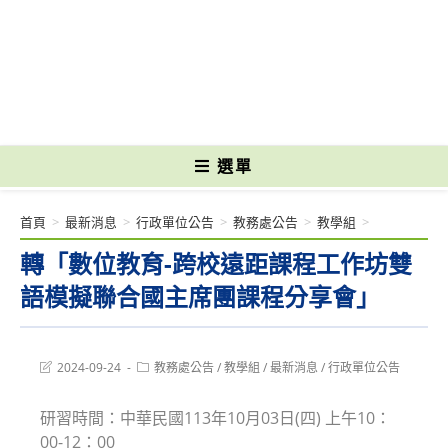
跳
轉
國立光復高級商工職業學校 National Kuangfu Commercial and Industrial
至
Vocational High School
主
要
內
容
選單
首頁
>
最新消息
>
行政單位公告
>
教務處公告
>
教學組
>
轉「數位教育-跨校遠距課程工作坊雙
語模擬聯合國主席團課程分享會」
Post
Post
2024-09-24
教務處公告
/
教學組
/
最新消息
/
行政單位公告
last
category:
modified:
研習時間：中華民國113年10月03日(四) 上午10：
00-12：00