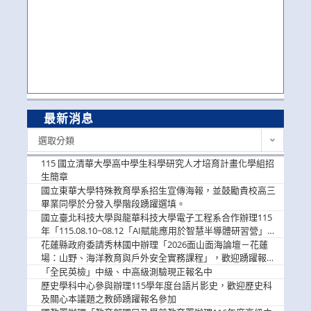
最新消息
最
選取分類
新
消
115 國立清華大學高中學生科學研究人才培育計畫化學組招
息
生簡章
國立東華大學特殊教育學系招生宣傳海報，並鼓勵貴校高三
畢業同學於分發入學階段踴躍選填。
國立臺北科技大學與龍華科技大學電子工程系合作辦理115
年「115.08.10~08.12「AI賦能應用於智慧半導體研習營」，
歡迎學生踴躍報名參加
花蓮縣政府委請秀林國中辦理「2026面山面海論壇－花蓮
場：山野、海洋教育與戶外安全實務課程」，歡迎踴躍報名
參加
「全民英檢」中級、中高級測驗現正報名中
歷史學科中心參與辦理115學年度台語片影史，歡迎歷史科
及關心本議題之教師踴躍報名參加