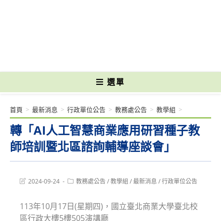
跳
轉
國立光復高級商工職業學校 National Kuangfu Commercial and Industrial
至
Vocational High School
主
要
內
容
選單
首頁
>
最新消息
>
行政單位公告
>
教務處公告
>
教學組
>
轉「AI人工智慧商業應用研習種子教
師培訓暨北區諮詢輔導座談會」
Post
Post
2024-09-24
教務處公告
/
教學組
/
最新消息
/
行政單位公告
last
category:
modified:
113年10月17日(星期四)，國立臺北商業大學臺北校
區行政大樓5樓505演講廳