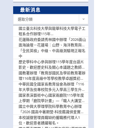
最新消息
最
選取分類
新
消
國立臺北科技大學與龍華科技大學電子工
息
程系合作辦理115年
「115.08.10~08.12「AI賦能應用於智慧半
花蓮縣政府委請秀林國中辦理「2026面山
導體研習營」，歡迎學生踴躍報名參加
面海論壇－花蓮場：山野、海洋教育與戶
外安全實務課程」，歡迎踴躍報名參加
「全民英檢」中級、中高級測驗現正報名
中
歷史學科中心參與辦理115學年度台語片
影史，歡迎歷史科及關心本議題之教師踴
躍報名參加
國教署辦理「教育部國民及學前教育署辦
理116年度高級中等學校教學卓越獎初選
實施計畫」，鼓勵教師踴躍報名
中華民國全國家長教育協會為辦理「116
年大學及技專校院多元入學高三學生升學
輔導家長說明會」
國家表演藝術中心國家兩廳院115學年度
上學期「廳院學計畫」—「職人大講堂」
及「一日體驗課程」，鼓勵踴躍報名參
國立中興大學理學院科學教育中心辦理
與。
「2026 國高中暑期營-科技鑑識偵查實戰
營」活動資訊，鼓勵學生踴躍報名參加。
本校誠徵管理員職缺約僱職務代理人1
位，歡迎意者踴躍報名。