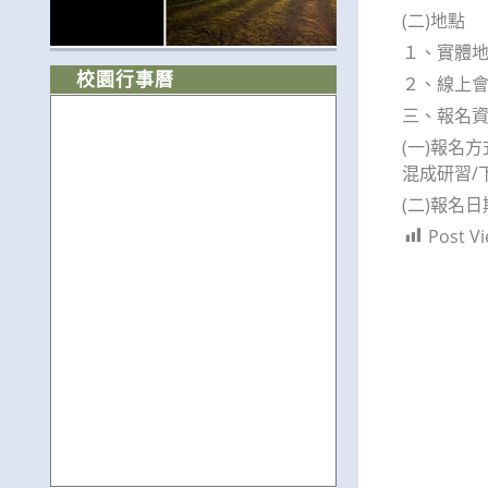
(二)地點
１、實體地
校園行事曆
２、線上會議連結
三、報名
(一)報名
混成研習/下午
(二)報名日
Post Vi