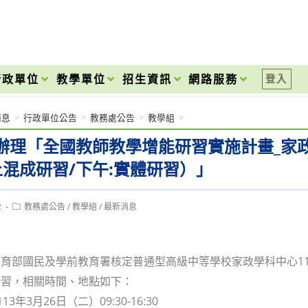
onal High School
行政單位
教學單位
招生資訊
網路服務
登入
消息
>
行政單位公告
>
教務處公告
>
教學組
>
辦理「全國教師教學增能研習實施計畫_家政
上混成研習/下午:實體研習）」
Post
2
教務處公告
/
教學組
/
最新消息
category:
育部國民及學前教育署核定普通型高級中等學校家政學科中心1
研習，相關時間、地點如下：
13年3月26日（二）09:30-16:30