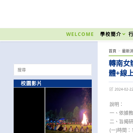
跳
轉
至
國立光復高級商工職業學校 National Kuangfu Commercial and Industrial Vocati
主
要
WELCOME
學校簡介
內
容
首頁
>
最新
轉南女
Search
體+線
for:
校園影片
Post
2024-02-2
last
modified:
說明：
一、依據教
二、旨揭
(一)時間：1