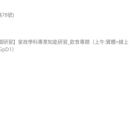
8號)
全國研習】家政學科專業知能研習_飲食專題（上午:實體+線上
GpD1）