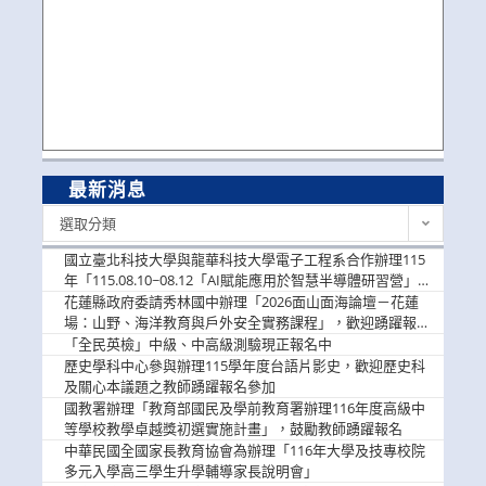
最新消息
最
選取分類
新
消
國立臺北科技大學與龍華科技大學電子工程系合作辦理115
息
年「115.08.10~08.12「AI賦能應用於智慧半導體研習營」，
歡迎學生踴躍報名參加
花蓮縣政府委請秀林國中辦理「2026面山面海論壇－花蓮
場：山野、海洋教育與戶外安全實務課程」，歡迎踴躍報名
參加
「全民英檢」中級、中高級測驗現正報名中
歷史學科中心參與辦理115學年度台語片影史，歡迎歷史科
及關心本議題之教師踴躍報名參加
國教署辦理「教育部國民及學前教育署辦理116年度高級中
等學校教學卓越獎初選實施計畫」，鼓勵教師踴躍報名
中華民國全國家長教育協會為辦理「116年大學及技專校院
多元入學高三學生升學輔導家長說明會」