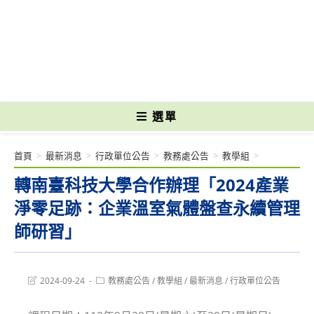
跳
轉
國立光復高級商工職業學校 National Kuangfu Commercial and Industrial
至
Vocational High School
主
要
內
容
選單
首頁
>
最新消息
>
行政單位公告
>
教務處公告
>
教學組
>
轉南臺科技大學合作辦理「2024產業
淨零足跡：企業溫室氣體盤查永續管理
師研習」
Post
Post
2024-09-24
教務處公告
/
教學組
/
最新消息
/
行政單位公告
last
category:
modified: