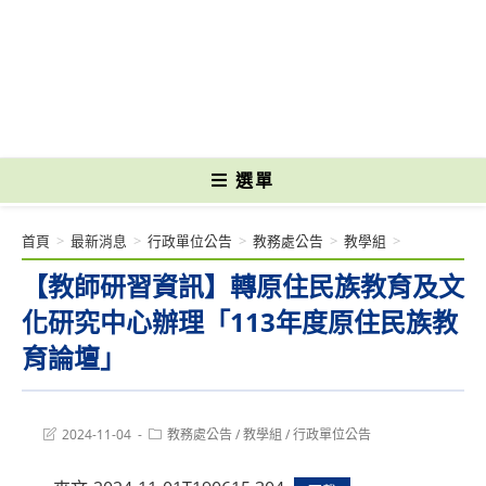
跳
轉
國立光復高級商工職業學校 National Kuangfu Commercial and Industrial
至
Vocational High School
主
要
內
容
選單
首頁
>
最新消息
>
行政單位公告
>
教務處公告
>
教學組
>
【教師研習資訊】轉原住民族教育及文
化研究中心辦理「113年度原住民族教
育論壇」
Post
Post
2024-11-04
教務處公告
/
教學組
/
行政單位公告
last
category:
modified: