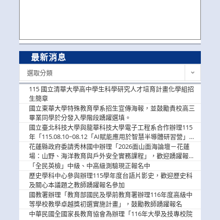
最新消息
最
選取分類
新
消
115 國立清華大學高中學生科學研究人才培育計畫化學組招
息
生簡章
國立東華大學特殊教育學系招生宣傳海報，並鼓勵貴校高三
畢業同學於分發入學階段踴躍選填。
國立臺北科技大學與龍華科技大學電子工程系合作辦理115
年「115.08.10~08.12「AI賦能應用於智慧半導體研習營」，
歡迎學生踴躍報名參加
花蓮縣政府委請秀林國中辦理「2026面山面海論壇－花蓮
場：山野、海洋教育與戶外安全實務課程」，歡迎踴躍報名
參加
「全民英檢」中級、中高級測驗現正報名中
歷史學科中心參與辦理115學年度台語片影史，歡迎歷史科
及關心本議題之教師踴躍報名參加
國教署辦理「教育部國民及學前教育署辦理116年度高級中
等學校教學卓越獎初選實施計畫」，鼓勵教師踴躍報名
中華民國全國家長教育協會為辦理「116年大學及技專校院