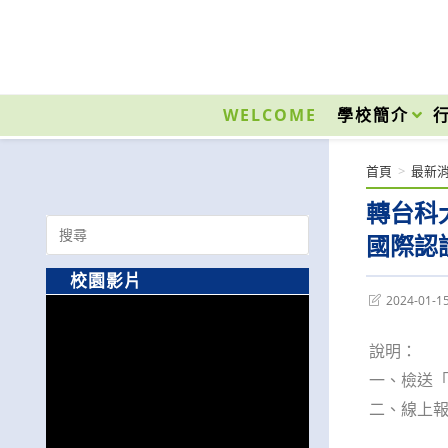
跳
轉
至
國立光復高級商工職業學校 National Kuangfu Commercial and Industrial Vocati
主
要
WELCOME
學校簡介
內
容
首頁
>
最新
轉台科大
Search
國際認
for:
校園影片
Post
2024-01-1
last
modified:
說明：
一、檢送「
二、線上報名連結