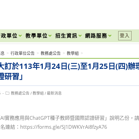
onal High School
行政單位
教學單位
招生資訊
網路服務
登入
消息
>
行政單位公告
>
教務處公告
>
教學組
>
訂於113年1月24日(三)至1月25日(四)
證研習」
Post
5
教務處公告
/
教學組
/
最新消息
category:
AI實務應用與ChatGPT種子教師暨國際認證研習」說明乙份
：https://forms.gle/SJ1DWKVrAi8fzyA76