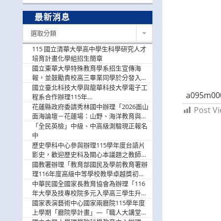
最新消息
最
選取分類
新
消
115 國立清華大學高中學生科學研究人才
息
培育計畫化學組招生簡章
國立東華大學特殊教育學系招生宣傳海
報，並鼓勵貴校高三畢業同學於分發入學
階段踴躍選填。
國立臺北科技大學與龍華科技大學電子工
a095m00
程系合作辦理115年
「115.08.10~08.12「AI賦能應用於智慧半
花蓮縣政府委請秀林國中辦理「2026面山
Post Vi
導體研習營」，歡迎學生踴躍報名參加
面海論壇－花蓮場：山野、海洋教育與戶
外安全實務課程」，歡迎踴躍報名參加
「全民英檢」中級、中高級測驗現正報名
中
歷史學科中心參與辦理115學年度台語片
影史，歡迎歷史科及關心本議題之教師踴
躍報名參加
國教署辦理「教育部國民及學前教育署辦
理116年度高級中等學校教學卓越獎初選
實施計畫」，鼓勵教師踴躍報名
中華民國全國家長教育協會為辦理「116
年大學及技專校院多元入學高三學生升學
輔導家長說明會」
國家表演藝術中心國家兩廳院115學年度
上學期「廳院學計畫」—「職人大講堂」