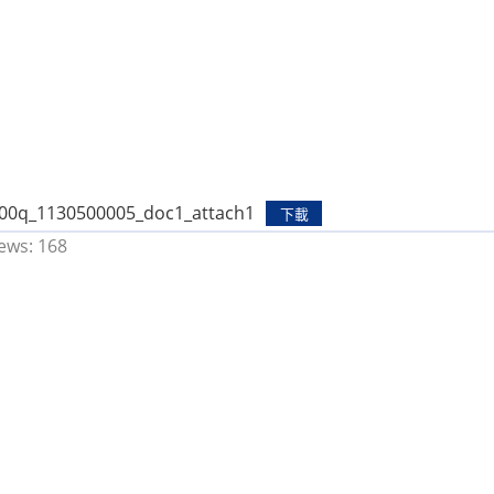
00q_1130500005_doc1_attach1
下載
ews:
168