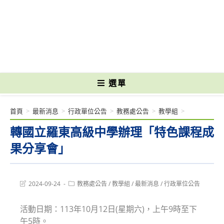
跳
轉
國立光復高級商工職業學校 National Kuangfu Commercial and Industrial
至
Vocational High School
主
要
內
容
選單
首頁
>
最新消息
>
行政單位公告
>
教務處公告
>
教學組
>
轉國立羅東高級中學辦理「特色課程成
果分享會」
Post
Post
2024-09-24
教務處公告
/
教學組
/
最新消息
/
行政單位公告
last
category:
modified:
活動日期：113年10月12日(星期六)，上午9時至下
午5時。