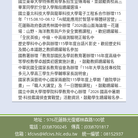
國立東華大學特殊教育學系招生宣傳海報，並鼓勵貴校高三
畢業同學於分發入學階段踴躍選填。
國立臺北科技大學與龍華科技大學電子工程系合作辦理115
年「115.08.10~08.12「AI賦能應用於智慧半導體研習營」，
歡迎學生踴躍報名參加
花蓮縣政府委請秀林國中辦理「2026面山面海論壇－花蓮
場：山野、海洋教育與戶外安全實務課程」，歡迎踴躍報名
參加
「全民英檢」中級、中高級測驗現正報名中
歷史學科中心參與辦理115學年度台語片影史，歡迎歷史科
及關心本議題之教師踴躍報名參加
國教署辦理「教育部國民及學前教育署辦理116年度高級中
等學校教學卓越獎初選實施計畫」，鼓勵教師踴躍報名
中華民國全國家長教育協會為辦理「116年大學及技專校院
多元入學高三學生升學輔導家長說明會」
國家表演藝術中心國家兩廳院115學年度上學期「廳院學計
畫」—「職人大講堂」及「一日體驗課程」，鼓勵踴躍報名
參與。
國立中興大學理學院科學教育中心辦理「2026 國高中暑期
營-科技鑑識偵查實戰營」活動資訊，鼓勵學生踴躍報名參
加。
地址：976花蓮縣光復鄉林森路100號
電話：(03)8700245
傳真：(03)8701817
信箱：
kfcivs@kfcivs.hlc.edu.tw
統一編號：08152937