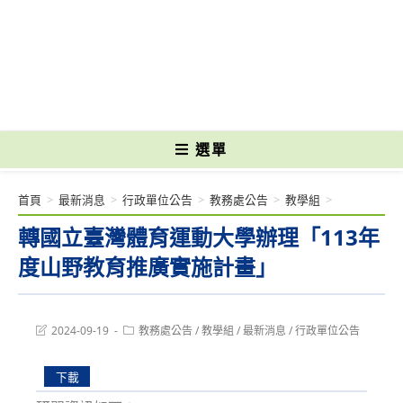
跳
轉
國立光復高級商工職業學校 National Kuangfu Commercial and Industrial
至
Vocational High School
主
要
內
容
選單
首頁
>
最新消息
>
行政單位公告
>
教務處公告
>
教學組
>
轉國立臺灣體育運動大學辦理「113年
度山野教育推廣實施計畫」
Post
Post
2024-09-19
教務處公告
/
教學組
/
最新消息
/
行政單位公告
last
category:
modified:
下載