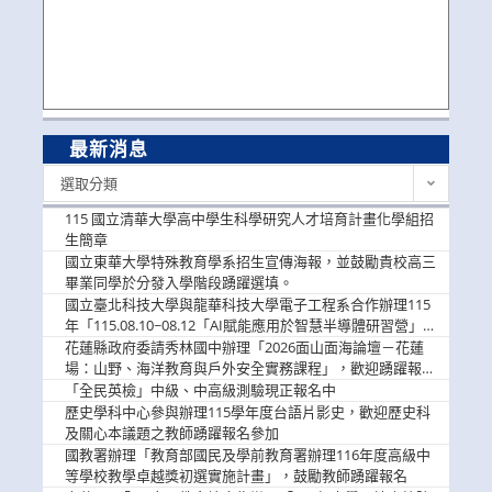
最新消息
最
選取分類
新
消
115 國立清華大學高中學生科學研究人才培育計畫化學組招
息
生簡章
國立東華大學特殊教育學系招生宣傳海報，並鼓勵貴校高三
畢業同學於分發入學階段踴躍選填。
國立臺北科技大學與龍華科技大學電子工程系合作辦理115
年「115.08.10~08.12「AI賦能應用於智慧半導體研習營」，
歡迎學生踴躍報名參加
花蓮縣政府委請秀林國中辦理「2026面山面海論壇－花蓮
場：山野、海洋教育與戶外安全實務課程」，歡迎踴躍報名
參加
「全民英檢」中級、中高級測驗現正報名中
歷史學科中心參與辦理115學年度台語片影史，歡迎歷史科
及關心本議題之教師踴躍報名參加
國教署辦理「教育部國民及學前教育署辦理116年度高級中
等學校教學卓越獎初選實施計畫」，鼓勵教師踴躍報名