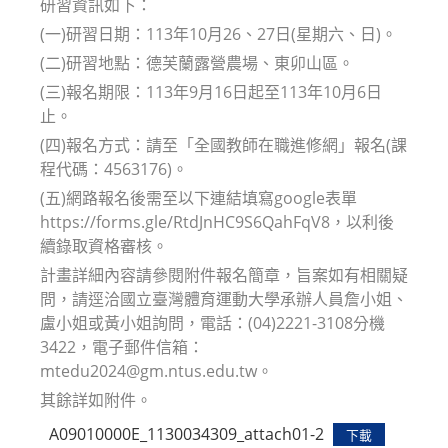
研習資訊如下：
(一)研習日期：113年10月26、27日(星期六、日)。
(二)研習地點：德芙蘭露營農場、東卯山區。
(三)報名期限：113年9月16日起至113年10月6日
止。
(四)報名方式：請至「全國教師在職進修網」報名(課
程代碼：4563176)。
(五)網路報名後需至以下連結填寫google表單
https://forms.gle/RtdJnHC9S6QahFqV8，以利後
續錄取資格審核。
計畫詳細內容請參閱附件報名簡章，旨案如有相關疑
問，請逕洽國立臺灣體育運動大學承辦人員詹小姐、
盧小姐或黃小姐詢問，電話：(04)2221-3108分機
3422，電子郵件信箱：
mtedu2024@gm.ntus.edu.tw。
其餘詳如附件。
A09010000E_1130034309_attach01-2
下載