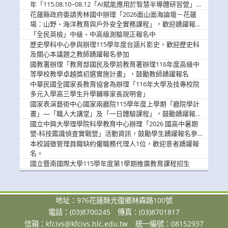
息
年「115.08.10~08.12「AI賦能應用於智慧半導體研習營」，
歡迎學生踴躍報名參加
花蓮縣政府委請秀林國中辦理「2026面山面海論壇－花蓮
場：山野、海洋教育與戶外安全實務課程」，歡迎踴躍報名
參加
「全民英檢」中級、中高級測驗現正報名中
歷史學科中心參與辦理115學年度台語片影史，歡迎歷史科
及關心本議題之教師踴躍報名參加
國教署辦理「教育部國民及學前教育署辦理116年度高級中
等學校教學卓越獎初選實施計畫」，鼓勵教師踴躍報名
中華民國全國家長教育協會為辦理「116年大學及技專校院
多元入學高三學生升學輔導家長說明會」
國家表演藝術中心國家兩廳院115學年度上學期「廳院學計
畫」—「職人大講堂」及「一日體驗課程」，鼓勵踴躍報名
參與。
國立中興大學理學院科學教育中心辦理「2026 國高中暑期
營-科技鑑識偵查實戰營」活動資訊，鼓勵學生踴躍報名參
加。
本校誠徵管理員職缺約僱職務代理人1位，歡迎意者踴躍報
名。
國立暨南國際大學115學年度第1學期推廣教育課程招生
地址：976花蓮縣光復鄉林森路100號
電話：(03)8700245
傳真：(03)8701817
信箱：
kfcivs@kfcivs.hlc.edu.tw
統一編號：08152937