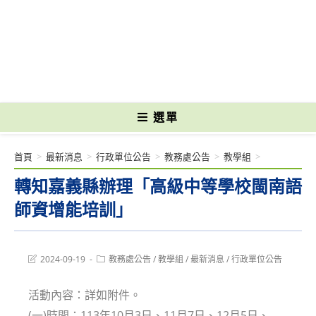
跳
轉
國立光復高級商工職業學校 National Kuangfu Commercial and Industrial
至
Vocational High School
主
要
內
容
選單
首頁
>
最新消息
>
行政單位公告
>
教務處公告
>
教學組
>
轉知嘉義縣辦理「高級中等學校閩南語
師資增能培訓」
Post
Post
2024-09-19
教務處公告
/
教學組
/
最新消息
/
行政單位公告
last
category:
modified:
活動內容：詳如附件。
(一)時間：113年10月3日、11月7日、12月5日、