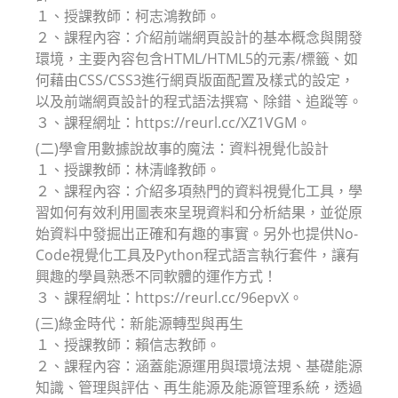
１、授課教師：柯志鴻教師。
２、課程內容：介紹前端網頁設計的基本概念與開發
環境，主要內容包含HTML/HTML5的元素/標籤、如
何藉由CSS/CSS3進行網頁版面配置及樣式的設定，
以及前端網頁設計的程式語法撰寫、除錯、追蹤等。
３、課程網址：https://reurl.cc/XZ1VGM。
(二)學會用數據說故事的魔法：資料視覺化設計
１、授課教師：林清峰教師。
２、課程內容：介紹多項熱門的資料視覺化工具，學
習如何有效利用圖表來呈現資料和分析結果，並從原
始資料中發掘出正確和有趣的事實。另外也提供No-
Code視覺化工具及Python程式語言執行套件，讓有
興趣的學員熟悉不同軟體的運作方式！
３、課程網址：https://reurl.cc/96epvX。
(三)綠金時代：新能源轉型與再生
１、授課教師：賴信志教師。
２、課程內容：涵蓋能源運用與環境法規、基礎能源
知識、管理與評估、再生能源及能源管理系統，透過