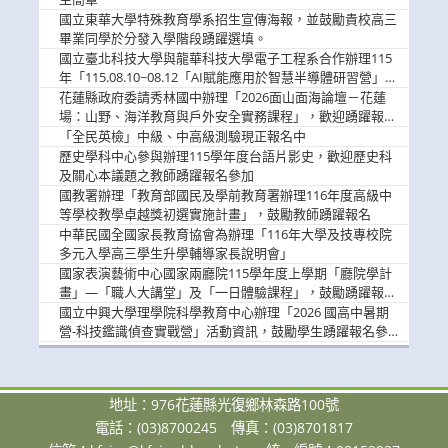
國立東華大學特殊教育學系招生宣傳海報，並鼓勵貴校高三
畢業同學於分發入學階段踴躍選填。
國立臺北科技大學與龍華科技大學電子工程系合作辦理115
年「115.08.10~08.12「AI賦能應用於智慧半導體研習營」，
歡迎學生踴躍報名參加
花蓮縣政府委請秀林國中辦理「2026面山面海論壇－花蓮
場：山野、海洋教育與戶外安全實務課程」，歡迎踴躍報名
參加
「全民英檢」中級、中高級測驗現正報名中
歷史學科中心參與辦理115學年度台語片影史，歡迎歷史科
及關心本議題之教師踴躍報名參加
國教署辦理「教育部國民及學前教育署辦理116年度高級中
等學校教學卓越獎初選實施計畫」，鼓勵教師踴躍報名
中華民國全國家長教育協會為辦理「116年大學及技專校院
多元入學高三學生升學輔導家長說明會」
國家表演藝術中心國家兩廳院115學年度上學期「廳院學計
畫」—「職人大講堂」及「一日體驗課程」，鼓勵踴躍報名
參與。
國立中興大學理學院科學教育中心辦理「2026 國高中暑期
營-科技鑑識偵查實戰營」活動資訊，鼓勵學生踴躍報名參
加。
地址：976花蓮縣光復鄉林森路100號
電話：(03)8700245
傳真：(03)8701817