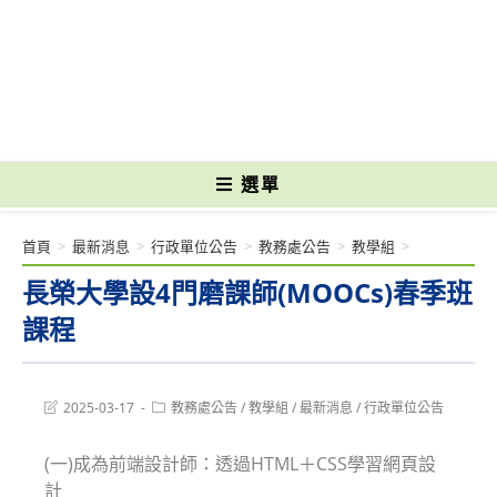
跳
轉
國立光復高級商工職業學校 National Kuangfu Commercial and Industrial
至
Vocational High School
主
要
內
容
選單
首頁
>
最新消息
>
行政單位公告
>
教務處公告
>
教學組
>
長榮大學設4門磨課師(MOOCs)春季班
課程
Post
Post
2025-03-17
教務處公告
/
教學組
/
最新消息
/
行政單位公告
last
category:
modified:
(一)成為前端設計師：透過HTML＋CSS學習網頁設
計