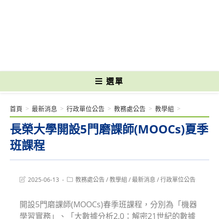
跳
轉
國立光復高級商工職業學校 National Kuangfu Commercial and Industrial
至
Vocational High School
主
要
內
容
選單
首頁
>
最新消息
>
行政單位公告
>
教務處公告
>
教學組
>
長榮大學開設5門磨課師(MOOCs)夏季
班課程
Post
Post
2025-06-13
教務處公告
/
教學組
/
最新消息
/
行政單位公告
last
category:
modified:
開設5門磨課師(MOOCs)春季班課程，分別為「機器
學習實務」、「大數據分析2.0：解密21世紀的數據