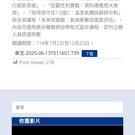
行銷新思維」、「從觀念到實戰：資料庫應用大無
限」、「為地球守住1.5度C：溫室氣體與碳排中和」
與全英課程「未來保衛戰：氣候衝擊與風險評估」，
內容亦適用高中職教師自學程式設計課程、認列公務
人員研習時數
開課期間：114年7月2日至12月25日。
來文-2025-06-13T011651.739
下載
Post Views:
278
Search
for:
校園影片