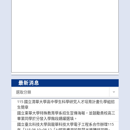
最新消息
最
選取分類
新
消
115 國立清華大學高中學生科學研究人才培育計畫化學組招
息
生簡章
國立東華大學特殊教育學系招生宣傳海報，並鼓勵貴校高三
畢業同學於分發入學階段踴躍選填。
國立臺北科技大學與龍華科技大學電子工程系合作辦理115
年「115.08.10~08.12「AI賦能應用於智慧半導體研習營」，