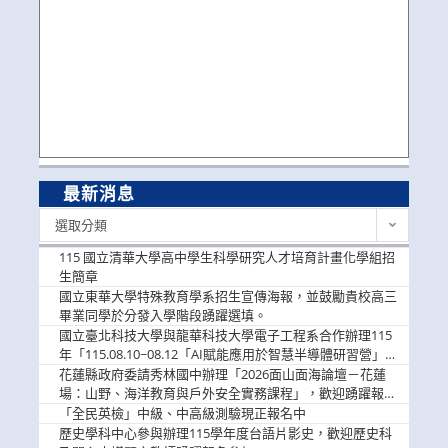
最新消息
最
選取分類
新
消
115 國立清華大學高中學生科學研究人才培育計畫化學組招
息
生簡章
國立東華大學特殊教育學系招生宣傳海報，並鼓勵貴校高三
畢業同學於分發入學階段踴躍選填。
國立臺北科技大學與龍華科技大學電子工程系合作辦理115
年「115.08.10~08.12「AI賦能應用於智慧半導體研習營」，
歡迎學生踴躍報名參加
花蓮縣政府委請秀林國中辦理「2026面山面海論壇－花蓮
場：山野、海洋教育與戶外安全實務課程」，歡迎踴躍報名
參加
「全民英檢」中級、中高級測驗現正報名中
歷史學科中心參與辦理115學年度台語片影史，歡迎歷史科