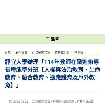
跳
轉
國立光復高級商工職業學校 National Kuangfu Commercial and Industrial
至
Vocational High School
主
要
內
容
選單
首頁
>
最新消息
>
行政單位公告
>
教務處公告
>
教學組
>
靜宜大學辦理「114年教師在職進修專
長增能學分班【人權與法治教育、生命
教育、融合教育、適應體育及戶外教
育】」
Post
Post
2025-06-26
教務處公告
/
教學組
/
最新消息
/
行政單位公告
last
category: