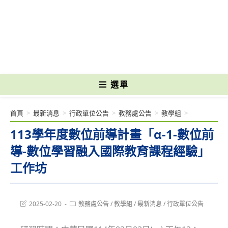
跳
轉
國立光復高級商工職業學校 National Kuangfu Commercial and Industrial
至
Vocational High School
主
要
內
容
選單
首頁
>
最新消息
>
行政單位公告
>
教務處公告
>
教學組
>
113學年度數位前導計畫「α-1-數位前
導-數位學習融入國際教育課程經驗」
工作坊
Post
Post
2025-02-20
教務處公告
/
教學組
/
最新消息
/
行政單位公告
last
category:
modified: