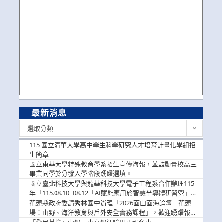
最新消息
最
選取分類
新
消
115 國立清華大學高中學生科學研究人才培育計畫化學組招
息
生簡章
國立東華大學特殊教育學系招生宣傳海報，並鼓勵貴校高三
畢業同學於分發入學階段踴躍選填。
國立臺北科技大學與龍華科技大學電子工程系合作辦理115
年「115.08.10~08.12「AI賦能應用於智慧半導體研習營」，
歡迎學生踴躍報名參加
花蓮縣政府委請秀林國中辦理「2026面山面海論壇－花蓮
場：山野、海洋教育與戶外安全實務課程」，歡迎踴躍報名
參加
「全民英檢」中級、中高級測驗現正報名中