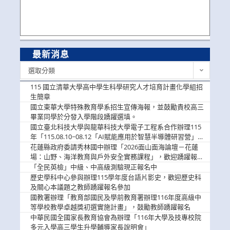
最新消息
最
選取分類
新
消
115 國立清華大學高中學生科學研究人才培育計畫化學組招
息
生簡章
國立東華大學特殊教育學系招生宣傳海報，並鼓勵貴校高三
畢業同學於分發入學階段踴躍選填。
國立臺北科技大學與龍華科技大學電子工程系合作辦理115
年「115.08.10~08.12「AI賦能應用於智慧半導體研習營」，
歡迎學生踴躍報名參加
花蓮縣政府委請秀林國中辦理「2026面山面海論壇－花蓮
場：山野、海洋教育與戶外安全實務課程」，歡迎踴躍報名
參加
「全民英檢」中級、中高級測驗現正報名中
歷史學科中心參與辦理115學年度台語片影史，歡迎歷史科
及關心本議題之教師踴躍報名參加
國教署辦理「教育部國民及學前教育署辦理116年度高級中
等學校教學卓越獎初選實施計畫」，鼓勵教師踴躍報名
中華民國全國家長教育協會為辦理「116年大學及技專校院
多元入學高三學生升學輔導家長說明會」