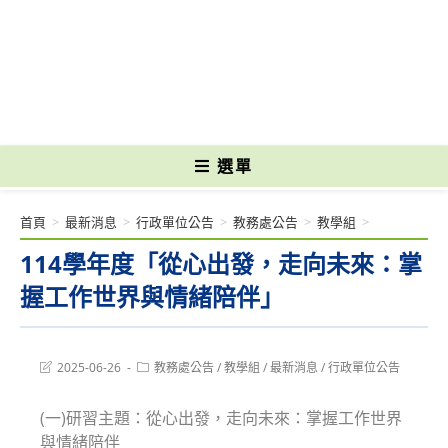
跳
轉
國立光復高級商工職業學校 National Kuangfu Commercial and Industrial
至
Vocational High School
主
要
內
容
選單
首頁
>
最新消息
>
行政單位公告
>
教務處公告
>
教學組
>
114學年度「從心出發，走向未來：掌
握工作世界與情緒陪伴」
Post
Post
2025-06-26
教務處公告
/
教學組
/
最新消息
/
行政單位公告
last
category:
modified:
(一)研習主題：從心出發，走向未來：掌握工作世界
與情緒陪伴