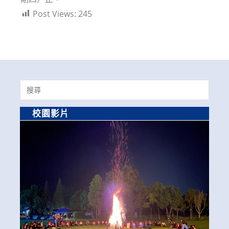
Post Views:
245
Search
for:
校園影片