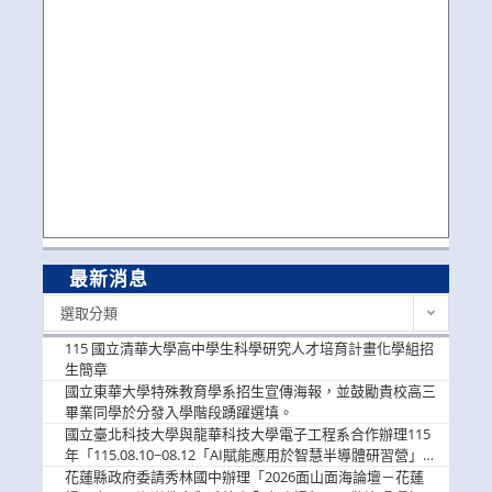
最新消息
最
選取分類
新
消
115 國立清華大學高中學生科學研究人才培育計畫化學組招
息
生簡章
國立東華大學特殊教育學系招生宣傳海報，並鼓勵貴校高三
畢業同學於分發入學階段踴躍選填。
國立臺北科技大學與龍華科技大學電子工程系合作辦理115
年「115.08.10~08.12「AI賦能應用於智慧半導體研習營」，
歡迎學生踴躍報名參加
花蓮縣政府委請秀林國中辦理「2026面山面海論壇－花蓮