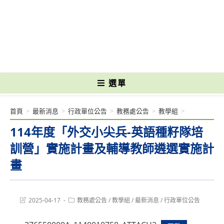
跳
轉
國立光復高級商工職業學校 National Kuangfu Commercial and Industrial
至
Vocational High School
主
要
內
容
選單
首頁
>
最新消息
>
行政單位公告
>
教務處公告
>
教學組
>
114年度「外交小尖兵-英語種籽隊培
訓營」實施計畫及輔導教師遴選實施計
畫
Post
Post
2025-04-17
教務處公告
/
教學組
/
最新消息
/
行政單位公告
last
category:
modified: