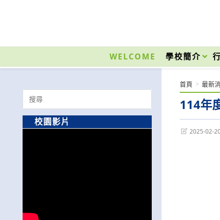
跳
轉
至
國立光復高級商工職業學校 National Kuangfu Commercial and Industrial Vocati
主
要
WELCOME
學校簡介
內
容
首頁
>
最新
Search
114
for:
校園影片
Post
2025-02-2
last
modified: