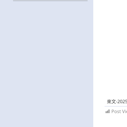
營」活動資訊，鼓勵學生踴躍報名參加。
來文-2025
Post Vi