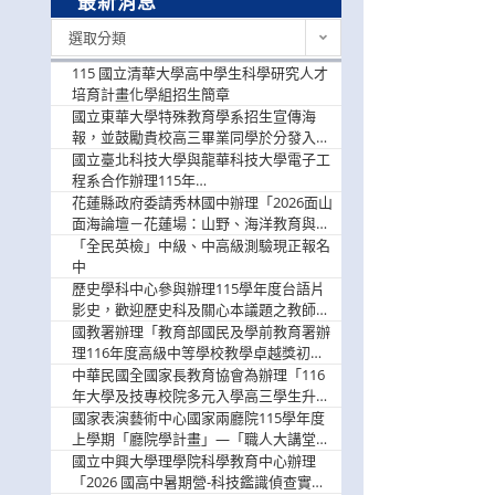
最新消息
最
選取分類
新
消
115 國立清華大學高中學生科學研究人才
息
培育計畫化學組招生簡章
國立東華大學特殊教育學系招生宣傳海
報，並鼓勵貴校高三畢業同學於分發入學
階段踴躍選填。
國立臺北科技大學與龍華科技大學電子工
程系合作辦理115年
「115.08.10~08.12「AI賦能應用於智慧半
花蓮縣政府委請秀林國中辦理「2026面山
導體研習營」，歡迎學生踴躍報名參加
面海論壇－花蓮場：山野、海洋教育與戶
外安全實務課程」，歡迎踴躍報名參加
「全民英檢」中級、中高級測驗現正報名
中
歷史學科中心參與辦理115學年度台語片
影史，歡迎歷史科及關心本議題之教師踴
躍報名參加
國教署辦理「教育部國民及學前教育署辦
理116年度高級中等學校教學卓越獎初選
實施計畫」，鼓勵教師踴躍報名
中華民國全國家長教育協會為辦理「116
年大學及技專校院多元入學高三學生升學
輔導家長說明會」
國家表演藝術中心國家兩廳院115學年度
上學期「廳院學計畫」—「職人大講堂」
及「一日體驗課程」，鼓勵踴躍報名參
國立中興大學理學院科學教育中心辦理
與。
「2026 國高中暑期營-科技鑑識偵查實戰