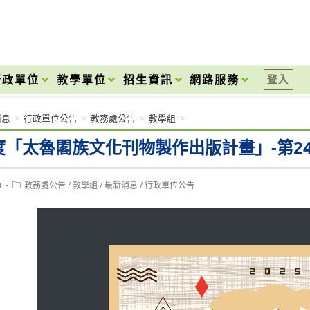
onal High School
行政單位
教學單位
招生資訊
網路服務
登入
消息
>
行政單位公告
>
教務處公告
>
教學組
>
年度「太魯閣族文化刊物製作出版計畫」-第2
Post
0
教務處公告
/
教學組
/
最新消息
/
行政單位公告
category: