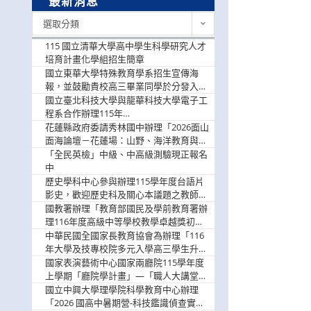
最新消息
最
選取分類
新
消
115 國立清華大學高中學生科學研究人才
息
培育計畫化學組招生簡章
國立東華大學特殊教育學系招生宣傳海
報，並鼓勵貴校高三畢業同學於分發入學
階段踴躍選填。
國立臺北科技大學與龍華科技大學電子工
程系合作辦理115年
「115.08.10~08.12「AI賦能應用於智慧半
花蓮縣政府委請秀林國中辦理「2026面山
導體研習營」，歡迎學生踴躍報名參加
面海論壇－花蓮場：山野、海洋教育與戶
外安全實務課程」，歡迎踴躍報名參加
「全民英檢」中級、中高級測驗現正報名
中
歷史學科中心參與辦理115學年度台語片
影史，歡迎歷史科及關心本議題之教師踴
躍報名參加
國教署辦理「教育部國民及學前教育署辦
理116年度高級中等學校教學卓越獎初選
實施計畫」，鼓勵教師踴躍報名
中華民國全國家長教育協會為辦理「116
年大學及技專校院多元入學高三學生升學
輔導家長說明會」
國家表演藝術中心國家兩廳院115學年度
上學期「廳院學計畫」—「職人大講堂」
及「一日體驗課程」，鼓勵踴躍報名參
國立中興大學理學院科學教育中心辦理
與。
「2026 國高中暑期營-科技鑑識偵查實戰