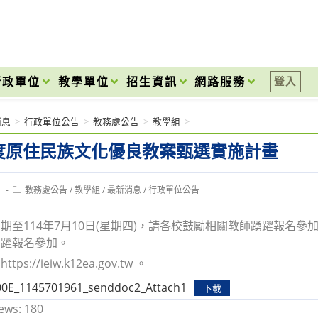
onal High School
行政單位
教學單位
招生資訊
網路服務
登入
消息
>
行政單位公告
>
教務處公告
>
教學組
>
年度原住民族文化優良教案甄選實施計畫
Post
1
教務處公告
/
教學組
/
最新消息
/
行政單位公告
category:
期至114年7月10日(星期四)，請各校鼓勵相關教師踴躍報名
踴躍報名參加。
ps://ieiw.k12ea.gov.tw 。
0E_1145701961_senddoc2_Attach1
下載
ews:
180