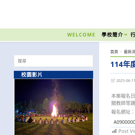
跳
轉
至
國立光復高級商工職業學校 National Kuangfu Commercial and Industrial Vocati
主
要
WELCOME
學校簡介
內
容
首頁
>
最新
Search
114
for:
校園影片
Post
2025-06-1
last
modified:
本案報名日
關教師等
報名網址：htt
A0900000
Post Vi