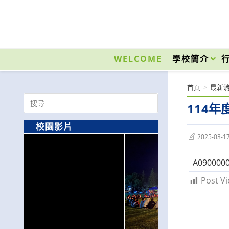
跳
轉
至
國立光復高級商工職業學校 National Kuangfu Commercial and Industrial Vocati
主
要
WELCOME
學校簡介
內
容
首頁
>
最新
Search
114年
for:
校園影片
Post
2025-03-1
last
modified:
A0900000
Post Vi