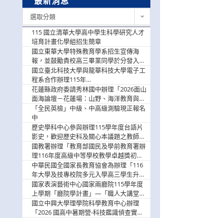
最新消息
最
選取分類
新
消
115 國立清華大學高中學生科學研究人才
息
培育計畫化學組招生簡章
國立東華大學特殊教育學系招生宣傳海
報，並鼓勵貴校高三畢業同學於分發入學
階段踴躍選填。
國立臺北科技大學與龍華科技大學電子工
程系合作辦理115年
「115.08.10~08.12「AI賦能應用於智慧半
花蓮縣政府委請秀林國中辦理「2026面山
導體研習營」，歡迎學生踴躍報名參加
面海論壇－花蓮場：山野、海洋教育與戶
外安全實務課程」，歡迎踴躍報名參加
「全民英檢」中級、中高級測驗現正報名
中
歷史學科中心參與辦理115學年度台語片
影史，歡迎歷史科及關心本議題之教師踴
躍報名參加
國教署辦理「教育部國民及學前教育署辦
理116年度高級中等學校教學卓越獎初選
實施計畫」，鼓勵教師踴躍報名
中華民國全國家長教育協會為辦理「116
年大學及技專校院多元入學高三學生升學
輔導家長說明會」
國家表演藝術中心國家兩廳院115學年度
上學期「廳院學計畫」—「職人大講堂」
及「一日體驗課程」，鼓勵踴躍報名參
國立中興大學理學院科學教育中心辦理
與。
「2026 國高中暑期營-科技鑑識偵查實戰