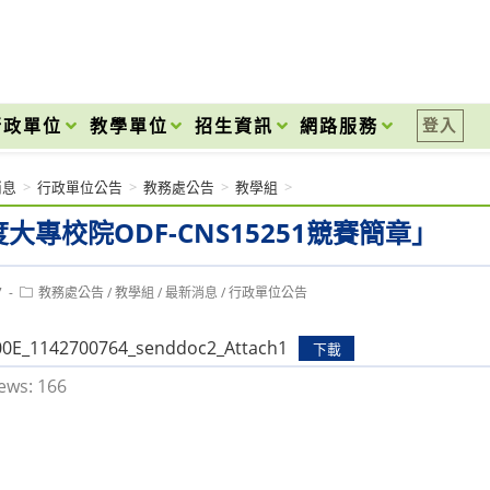
onal High School
行政單位
教學單位
招生資訊
網路服務
登入
消息
>
行政單位公告
>
教務處公告
>
教學組
>
度大專校院ODF-CNS15251競賽簡章」
Post
7
教務處公告
/
教學組
/
最新消息
/
行政單位公告
category:
0E_1142700764_senddoc2_Attach1
下載
ews:
166