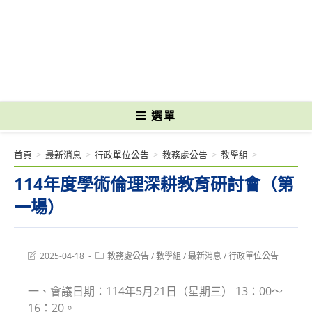
跳
轉
國立光復高級商工職業學校 National Kuangfu Commercial and Industrial
至
Vocational High School
主
要
內
容
選單
首頁
>
最新消息
>
行政單位公告
>
教務處公告
>
教學組
>
114年度學術倫理深耕教育研討會（第
一場）
Post
Post
2025-04-18
教務處公告
/
教學組
/
最新消息
/
行政單位公告
last
category:
modified:
一、會議日期：114年5月21日（星期三） 13：00～
16：20。