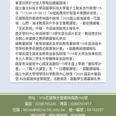
畢業同學於分發入學階段踴躍選填。
國立臺北科技大學與龍華科技大學電子工程系合作辦理115
年「115.08.10~08.12「AI賦能應用於智慧半導體研習營」，
歡迎學生踴躍報名參加
花蓮縣政府委請秀林國中辦理「2026面山面海論壇－花蓮
場：山野、海洋教育與戶外安全實務課程」，歡迎踴躍報名
參加
「全民英檢」中級、中高級測驗現正報名中
歷史學科中心參與辦理115學年度台語片影史，歡迎歷史科
及關心本議題之教師踴躍報名參加
國教署辦理「教育部國民及學前教育署辦理116年度高級中
等學校教學卓越獎初選實施計畫」，鼓勵教師踴躍報名
中華民國全國家長教育協會為辦理「116年大學及技專校院
多元入學高三學生升學輔導家長說明會」
國家表演藝術中心國家兩廳院115學年度上學期「廳院學計
畫」—「職人大講堂」及「一日體驗課程」，鼓勵踴躍報名
參與。
國立中興大學理學院科學教育中心辦理「2026 國高中暑期
營-科技鑑識偵查實戰營」活動資訊，鼓勵學生踴躍報名參
加。
地址：976花蓮縣光復鄉林森路100號
電話：(03)8700245
傳真：(03)8701817
信箱：
kfcivs@kfcivs.hlc.edu.tw
統一編號：08152937
網站地圖
隱私權保護
安全政策