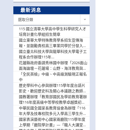
最新消息
最
選取分類
新
消
115 國立清華大學高中學生科學研究人才
息
培育計畫化學組招生簡章
國立東華大學特殊教育學系招生宣傳海
報，並鼓勵貴校高三畢業同學於分發入學
階段踴躍選填。
國立臺北科技大學與龍華科技大學電子工
程系合作辦理115年
「115.08.10~08.12「AI賦能應用於智慧半
花蓮縣政府委請秀林國中辦理「2026面山
導體研習營」，歡迎學生踴躍報名參加
面海論壇－花蓮場：山野、海洋教育與戶
外安全實務課程」，歡迎踴躍報名參加
「全民英檢」中級、中高級測驗現正報名
中
歷史學科中心參與辦理115學年度台語片
影史，歡迎歷史科及關心本議題之教師踴
躍報名參加
國教署辦理「教育部國民及學前教育署辦
理116年度高級中等學校教學卓越獎初選
實施計畫」，鼓勵教師踴躍報名
中華民國全國家長教育協會為辦理「116
年大學及技專校院多元入學高三學生升學
輔導家長說明會」
國家表演藝術中心國家兩廳院115學年度
上學期「廳院學計畫」—「職人大講堂」