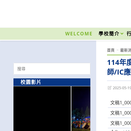
跳
轉
至
國立光復高級商工職業學校 National Kuangfu Commercial and Industrial Vocati
主
要
WELCOME
學校簡介
內
容
首頁
>
最新
114
Search
師/I
for:
校園影片
Post
2025-05-1
last
modified:
文稿1_000
文稿1_000
文稿1_000