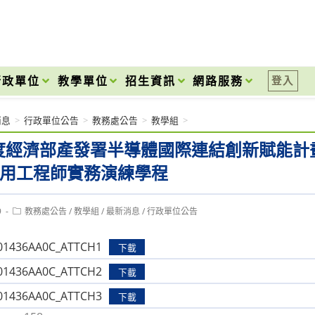
onal High School
行政單位
教學單位
招生資訊
網路服務
登入
消息
>
行政單位公告
>
教務處公告
>
教學組
>
年度經濟部產發署半導體國際連結創新賦能計
C應用工程師實務演練學程
Post
9
教務處公告
/
教學組
/
最新消息
/
行政單位公告
category:
1436AA0C_ATTCH1
下載
1436AA0C_ATTCH2
下載
1436AA0C_ATTCH3
下載