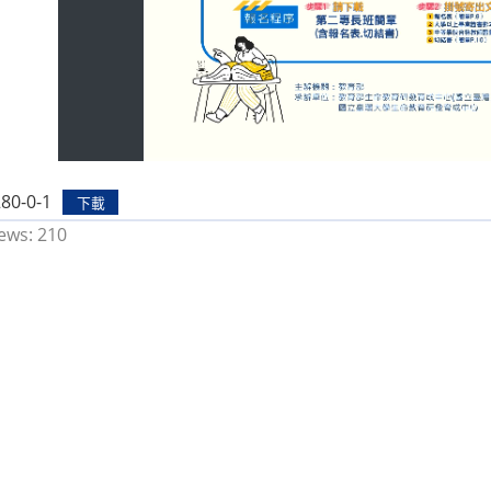
80-0-1
下載
ews:
210