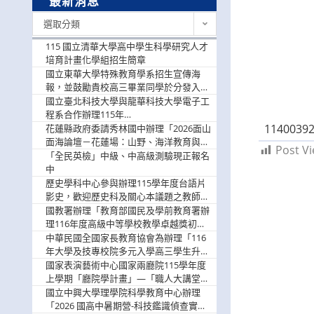
最新消息
最
選取分類
新
消
115 國立清華大學高中學生科學研究人才
息
培育計畫化學組招生簡章
國立東華大學特殊教育學系招生宣傳海
報，並鼓勵貴校高三畢業同學於分發入學
階段踴躍選填。
國立臺北科技大學與龍華科技大學電子工
程系合作辦理115年
11400392
「115.08.10~08.12「AI賦能應用於智慧半
花蓮縣政府委請秀林國中辦理「2026面山
導體研習營」，歡迎學生踴躍報名參加
面海論壇－花蓮場：山野、海洋教育與戶
Post Vi
外安全實務課程」，歡迎踴躍報名參加
「全民英檢」中級、中高級測驗現正報名
中
歷史學科中心參與辦理115學年度台語片
影史，歡迎歷史科及關心本議題之教師踴
躍報名參加
國教署辦理「教育部國民及學前教育署辦
理116年度高級中等學校教學卓越獎初選
實施計畫」，鼓勵教師踴躍報名
中華民國全國家長教育協會為辦理「116
年大學及技專校院多元入學高三學生升學
輔導家長說明會」
國家表演藝術中心國家兩廳院115學年度
上學期「廳院學計畫」—「職人大講堂」
及「一日體驗課程」，鼓勵踴躍報名參
國立中興大學理學院科學教育中心辦理
與。
「2026 國高中暑期營-科技鑑識偵查實戰