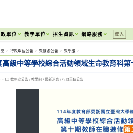
onal High School
行政單位
教學單位
招生資訊
網路服務
登入
消息
>
行政單位公告
>
教務處公告
>
教學組
>
年度高級中等學校綜合活動領域生命教育科
Post
5
教務處公告
/
教學組
/
最新消息
/
行政單位公告
category: