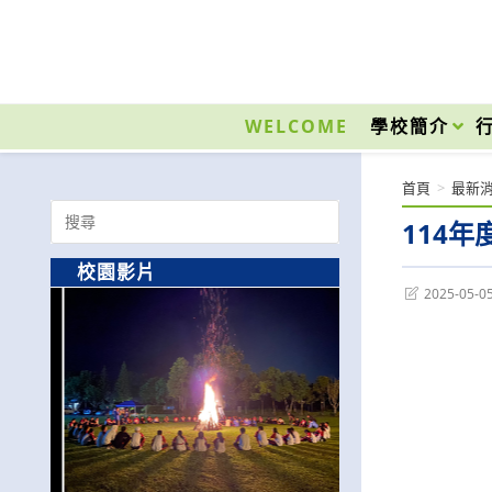
跳
轉
至
國立光復高級商工職業學校 National Kuangfu Commercial and Industrial Vocati
主
要
WELCOME
學校簡介
內
容
首頁
>
最新
Search
114
for:
校園影片
Post
2025-05-0
last
modified: