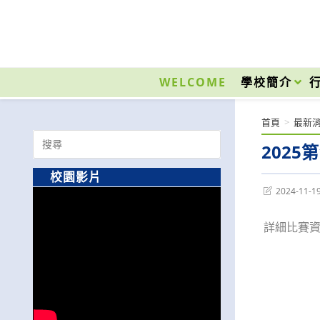
跳
轉
至
國立光復高級商工職業學校 National Kuangfu Commercial and Industrial Vocati
主
要
WELCOME
學校簡介
內
容
首頁
>
最新
Search
202
for:
校園影片
Post
2024-11-1
last
modified:
詳細比賽資訊請