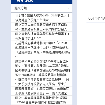
最新消息
最
選取分類
新
消
115 國立清華大學高中學生科學研究人才
0014411
息
培育計畫化學組招生簡章
國立東華大學特殊教育學系招生宣傳海
報，並鼓勵貴校高三畢業同學於分發入學
階段踴躍選填。
國立臺北科技大學與龍華科技大學電子工
程系合作辦理115年
「115.08.10~08.12「AI賦能應用於智慧半
花蓮縣政府委請秀林國中辦理「2026面山
導體研習營」，歡迎學生踴躍報名參加
面海論壇－花蓮場：山野、海洋教育與戶
外安全實務課程」，歡迎踴躍報名參加
「全民英檢」中級、中高級測驗現正報名
中
歷史學科中心參與辦理115學年度台語片
影史，歡迎歷史科及關心本議題之教師踴
躍報名參加
國教署辦理「教育部國民及學前教育署辦
理116年度高級中等學校教學卓越獎初選
實施計畫」，鼓勵教師踴躍報名
中華民國全國家長教育協會為辦理「116
年大學及技專校院多元入學高三學生升學
輔導家長說明會」
國家表演藝術中心國家兩廳院115學年度
上學期「廳院學計畫」—「職人大講堂」
及「一日體驗課程」，鼓勵踴躍報名參
國立中興大學理學院科學教育中心辦理
與。
「2026 國高中暑期營-科技鑑識偵查實戰