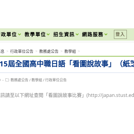
onal High School
行政單位
教學單位
招生資訊
網路服務
登入
消息
>
行政單位公告
>
教務處公告
>
教學組
>
5第15屆全國高中職日語「看圖說故事」（紙
Post
9
教務處公告
/
教學組
/
行政單位公告
category:
至以下網址查閱「看圖說故事比賽」(http://japan.stust.edu.