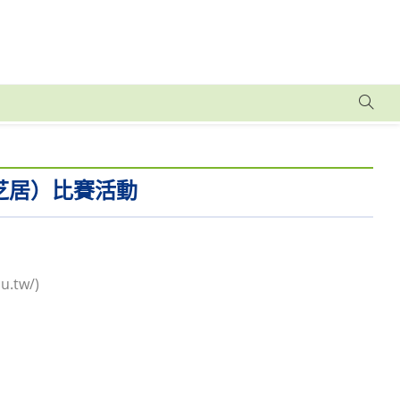
芝居）比賽活動
tw/)