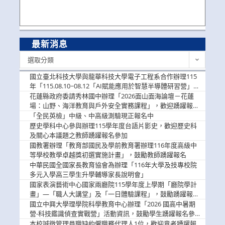
最新消息
最
選取分類
新
消
國立臺北科技大學與龍華科技大學電子工程系合作辦理115
息
年「115.08.10~08.12「AI賦能應用於智慧半導體研習營」，
歡迎學生踴躍報名參加
花蓮縣政府委請秀林國中辦理「2026面山面海論壇－花蓮
場：山野、海洋教育與戶外安全實務課程」，歡迎踴躍報名
參加
「全民英檢」中級、中高級測驗現正報名中
歷史學科中心參與辦理115學年度台語片影史，歡迎歷史科
及關心本議題之教師踴躍報名參加
國教署辦理「教育部國民及學前教育署辦理116年度高級中
等學校教學卓越獎初選實施計畫」，鼓勵教師踴躍報名
中華民國全國家長教育協會為辦理「116年大學及技專校院
多元入學高三學生升學輔導家長說明會」
國家表演藝術中心國家兩廳院115學年度上學期「廳院學計
畫」—「職人大講堂」及「一日體驗課程」，鼓勵踴躍報名
參與。
國立中興大學理學院科學教育中心辦理「2026 國高中暑期
營-科技鑑識偵查實戰營」活動資訊，鼓勵學生踴躍報名參
加。
本校誠徵管理員職缺約僱職務代理人1位，歡迎意者踴躍報