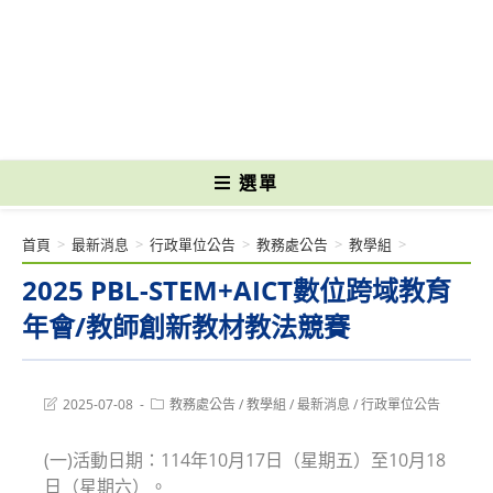
跳
轉
國立光復高級商工職業學校 National Kuangfu Commercial and Industrial
至
Vocational High School
主
要
內
容
選單
首頁
>
最新消息
>
行政單位公告
>
教務處公告
>
教學組
>
2025 PBL-STEM+AICT數位跨域教育
年會/教師創新教材教法競賽
Post
Post
2025-07-08
教務處公告
/
教學組
/
最新消息
/
行政單位公告
last
category:
modified:
(一)活動日期：114年10月17日（星期五）至10月18
日（星期六）。