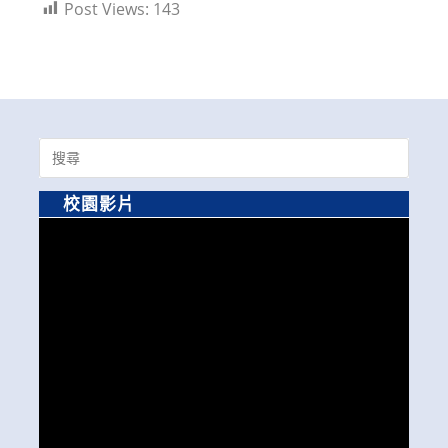
Post Views:
143
Search
for:
校園影片