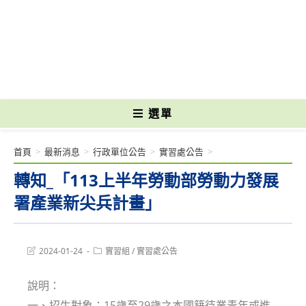
跳
轉
國立光復高級商工職業學校 National Kuangfu Commercial and Industrial
至
Vocational High School
主
要
內
容
選單
首頁
>
最新消息
>
行政單位公告
>
實習處公告
>
轉知_「113上半年勞動部勞動力發展
署產業新尖兵計畫」
Post
Post
2024-01-24
實習組
/
實習處公告
last
category:
modified:
說明：
一、招生對象：15歲至29歲之本國籍待業青年或進