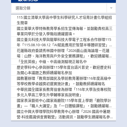
最
選取分類
新
消
115 國立清華大學高中學生科學研究人才培育計畫化學組招
息
生簡章
國立東華大學特殊教育學系招生宣傳海報，並鼓勵貴校高三
畢業同學於分發入學階段踴躍選填。
國立臺北科技大學與龍華科技大學電子工程系合作辦理115
年「115.08.10~08.12「AI賦能應用於智慧半導體研習營」，
歡迎學生踴躍報名參加
花蓮縣政府委請秀林國中辦理「2026面山面海論壇－花蓮
場：山野、海洋教育與戶外安全實務課程」，歡迎踴躍報名
參加
「全民英檢」中級、中高級測驗現正報名中
歷史學科中心參與辦理115學年度台語片影史，歡迎歷史科
及關心本議題之教師踴躍報名參加
國教署辦理「教育部國民及學前教育署辦理116年度高級中
等學校教學卓越獎初選實施計畫」，鼓勵教師踴躍報名
中華民國全國家長教育協會為辦理「116年大學及技專校院
多元入學高三學生升學輔導家長說明會」
國家表演藝術中心國家兩廳院115學年度上學期「廳院學計
畫」—「職人大講堂」及「一日體驗課程」，鼓勵踴躍報名
參與。
國立中興大學理學院科學教育中心辦理「2026 國高中暑期
營-科技鑑識偵查實戰營」活動資訊，鼓勵學生踴躍報名參
加。