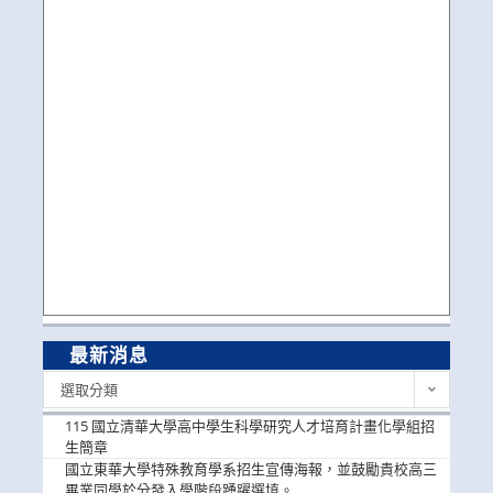
最新消息
最
選取分類
新
消
115 國立清華大學高中學生科學研究人才培育計畫化學組招
息
生簡章
國立東華大學特殊教育學系招生宣傳海報，並鼓勵貴校高三
畢業同學於分發入學階段踴躍選填。