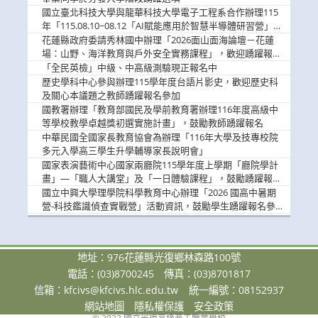
國立臺北科技大學與龍華科技大學電子工程系合作辦理115
年「115.08.10~08.12「AI賦能應用於智慧半導體研習營」，
歡迎學生踴躍報名參加
花蓮縣政府委請秀林國中辦理「2026面山面海論壇－花蓮
場：山野、海洋教育與戶外安全實務課程」，歡迎踴躍報名
參加
「全民英檢」中級、中高級測驗現正報名中
歷史學科中心參與辦理115學年度台語片影史，歡迎歷史科
及關心本議題之教師踴躍報名參加
國教署辦理「教育部國民及學前教育署辦理116年度高級中
等學校教學卓越獎初選實施計畫」，鼓勵教師踴躍報名
中華民國全國家長教育協會為辦理「116年大學及技專校院
多元入學高三學生升學輔導家長說明會」
國家表演藝術中心國家兩廳院115學年度上學期「廳院學計
畫」—「職人大講堂」及「一日體驗課程」，鼓勵踴躍報名
參與。
國立中興大學理學院科學教育中心辦理「2026 國高中暑期
營-科技鑑識偵查實戰營」活動資訊，鼓勵學生踴躍報名參
加。
地址：976花蓮縣光復鄉林森路100號
電話：(03)8700245
傳真：(03)8701817
信箱：
kfcivs@kfcivs.hlc.edu.tw
統一編號：08152937
網站地圖
隱私權保護
安全政策