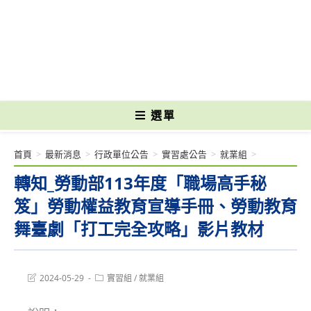
跳
轉
國立光復高級商工職業學校 National Kuangfu Commercial and Industrial
至
Vocational High School
主
要
內
容
選單
首頁
>
最新消息
>
行政單位公告
>
實習處公告
>
就業組
>
轉知_勞動部113年度「職場高手秘
笈」勞動權益教育宣導手冊、勞動教育
舞臺劇「打工完全攻略」影片教材
Post
Post
2024-05-29
實習組
/
就業組
last
category:
modified: