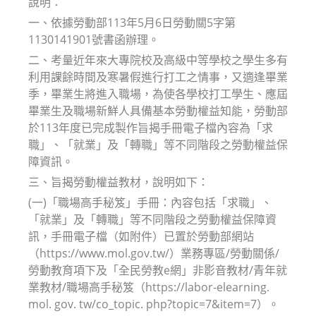
說明：
一、依據勞動部113年5月6日勞動關5字第
1130141901號書函辦理。
二、考量近年來大專院校及高級中等學校之學生多有
利用課餘時間及寒暑假進行打工之情事，又適逢畢業
季，畢業生將進入職場，為使各學校打工學生、應屆
畢業生及職場新鮮人具備基本勞動權益知能，勞動部
於113年度已完成製作旨揭手冊電子檔內容為「求
職」、「就業」及「轉職」等不同階段之勞動權益保
障資訊。
三、旨揭勞動權益教材，說明如下：
(一)「職場高手秘笈」手冊：內容包括「求職」、
「就業」及「轉職」等不同階段之勞動權益保障資
訊，手冊電子檔（如附件）已置於勞動部網站
（https://www.mol.gov.tw/）業務專區/勞動關係/
勞動教育項下及「全民勞教e網」非影音教材/青年就
業教材/職場高手秘笈（https://labor-elearning.
mol. gov. tw/co_topic. php?topic=7&item=7）。