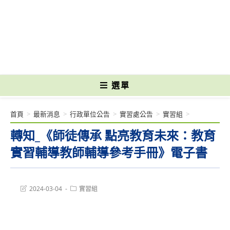
跳
轉
國立光復高級商工職業學校 National Kuangfu Commercial and Industrial
至
Vocational High School
主
要
內
容
選單
首頁
>
最新消息
>
行政單位公告
>
實習處公告
>
實習組
>
轉知_《師徒傳承 點亮教育未來：教育
實習輔導教師輔導參考手冊》電子書
Post
Post
2024-03-04
實習組
last
category:
modified: