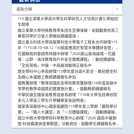
最
選取分類
新
消
115 國立清華大學高中學生科學研究人才培育計畫化學組招
息
生簡章
國立東華大學特殊教育學系招生宣傳海報，並鼓勵貴校高三
畢業同學於分發入學階段踴躍選填。
國立臺北科技大學與龍華科技大學電子工程系合作辦理115
年「115.08.10~08.12「AI賦能應用於智慧半導體研習營」，
歡迎學生踴躍報名參加
花蓮縣政府委請秀林國中辦理「2026面山面海論壇－花蓮
場：山野、海洋教育與戶外安全實務課程」，歡迎踴躍報名
參加
「全民英檢」中級、中高級測驗現正報名中
歷史學科中心參與辦理115學年度台語片影史，歡迎歷史科
及關心本議題之教師踴躍報名參加
國教署辦理「教育部國民及學前教育署辦理116年度高級中
等學校教學卓越獎初選實施計畫」，鼓勵教師踴躍報名
中華民國全國家長教育協會為辦理「116年大學及技專校院
多元入學高三學生升學輔導家長說明會」
國家表演藝術中心國家兩廳院115學年度上學期「廳院學計
畫」—「職人大講堂」及「一日體驗課程」，鼓勵踴躍報名
參與。
國立中興大學理學院科學教育中心辦理「2026 國高中暑期
營-科技鑑識偵查實戰營」活動資訊，鼓勵學生踴躍報名參
加。