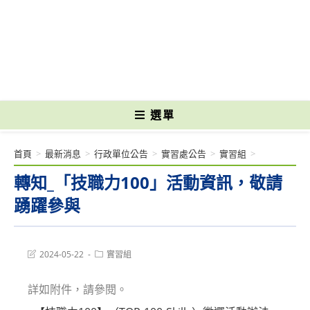
跳
轉
國立光復高級商工職業學校 National Kuangfu Commercial and Industrial
至
Vocational High School
主
要
內
容
選單
首頁
>
最新消息
>
行政單位公告
>
實習處公告
>
實習組
>
轉知_「技職力100」活動資訊，敬請
踴躍參與
Post
Post
2024-05-22
實習組
last
category:
modified:
詳如附件，請參閱。