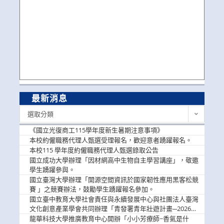
最新消息
最
選取分類
新
消
《國立光復商工115學年度新生暑期注意事項》
息
本校約僱職務代理人甄選受理報名，歡迎意者踴躍報名。
本校115 學年度約僱職務代理人甄選錄取公告
國立成功大學辦理「因材網高中生物自主學習講座」，敬邀
學生踴躍參與。
國立臺灣大學辦理「開源空間資訊於國家韌性應用黑客松競
賽 」之競賽辦法，鼓勵學生踴躍報名參加。
國立臺中教育大學社會責任與永續發展中心與社團法人臺灣
文化創意產業學會共同辦理「青發署青年壯遊計畫─2026臺
中舊城都市建築文化體驗」活動，敬邀學生踴躍報名參加，
龍華科技大學推廣教育中心開辦「小小芳療師~香氣是什