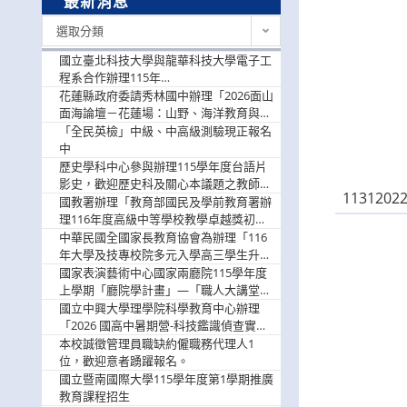
最新消息
最
選取分類
新
消
國立臺北科技大學與龍華科技大學電子工
息
程系合作辦理115年
「115.08.10~08.12「AI賦能應用於智慧半
花蓮縣政府委請秀林國中辦理「2026面山
導體研習營」，歡迎學生踴躍報名參加
面海論壇－花蓮場：山野、海洋教育與戶
外安全實務課程」，歡迎踴躍報名參加
「全民英檢」中級、中高級測驗現正報名
中
歷史學科中心參與辦理115學年度台語片
影史，歡迎歷史科及關心本議題之教師踴
1131202
躍報名參加
國教署辦理「教育部國民及學前教育署辦
理116年度高級中等學校教學卓越獎初選
實施計畫」，鼓勵教師踴躍報名
中華民國全國家長教育協會為辦理「116
年大學及技專校院多元入學高三學生升學
輔導家長說明會」
國家表演藝術中心國家兩廳院115學年度
上學期「廳院學計畫」—「職人大講堂」
及「一日體驗課程」，鼓勵踴躍報名參
國立中興大學理學院科學教育中心辦理
與。
「2026 國高中暑期營-科技鑑識偵查實戰
營」活動資訊，鼓勵學生踴躍報名參加。
本校誠徵管理員職缺約僱職務代理人1
位，歡迎意者踴躍報名。
國立暨南國際大學115學年度第1學期推廣
教育課程招生