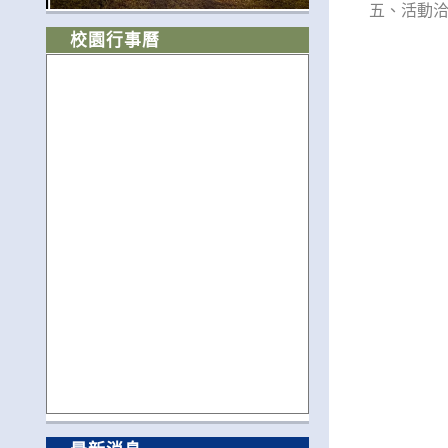
五、活動洽詢電
校園行事曆