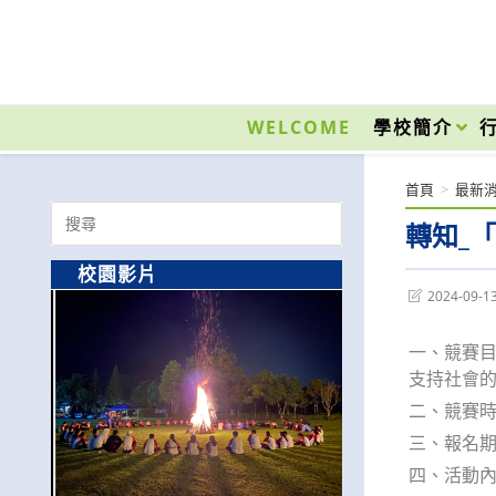
跳
轉
至
國立光復高級商工職業學校 National Kuangfu Commercial and Industrial Vocati
主
要
WELCOME
學校簡介
內
容
首頁
>
最新
Search
轉知_
for:
校園影片
Post
2024-09-1
last
modified:
一、競賽
支持社會
二、競賽時間
三、報名期限
四、活動