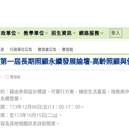
onal High School
行政單位
教學單位
招生資訊
網路服務
登入
消息
>
行政單位公告
>
實習處公告
>
實習組
>
「第一屆長期照顧永續發展論壇-高齡照顧與
Post
3
實習組
category:
目的：藉由參與設計標語、可實行方案、捕捉生活畫面，增進高
的永續發展。
：113年12月06日(五)13：00-17：00。
：至113年10月15日(二)止。
內容及其他相關訊息詳如簡章。