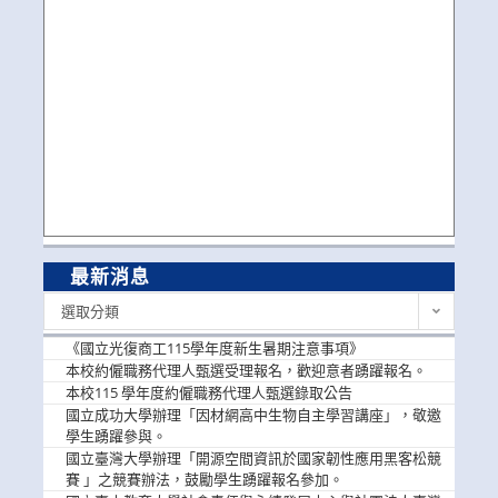
最新消息
最
選取分類
新
消
《國立光復商工115學年度新生暑期注意事項》
息
本校約僱職務代理人甄選受理報名，歡迎意者踴躍報名。
本校115 學年度約僱職務代理人甄選錄取公告
國立成功大學辦理「因材網高中生物自主學習講座」，敬邀
學生踴躍參與。
國立臺灣大學辦理「開源空間資訊於國家韌性應用黑客松競
賽 」之競賽辦法，鼓勵學生踴躍報名參加。