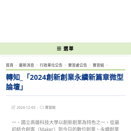
跳
轉
國立光復高級商工職業學校 National Kuangfu Commercial and Industrial
至
Vocational High School
主
要
內
容
選單
首頁
>
最新消息
>
行政單位公告
>
實習處公告
>
實習組
>
轉知_「2024創新創業永續新篇章微型
論壇」
Post
Post
2024-12-03
實習組
last
category:
modified:
一、國立高雄科技大學以創新創業為特色之一，從最
初結合創客（Maker）到今日的數位創業、永續創業