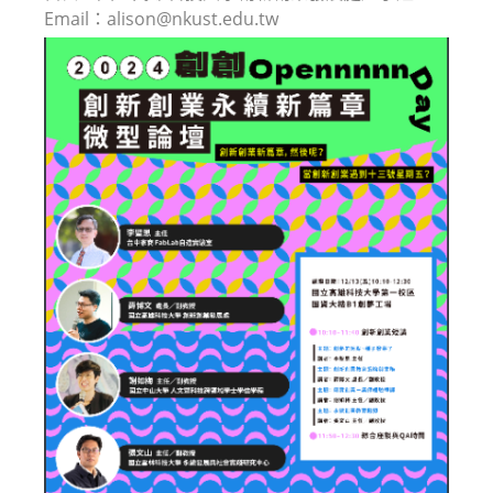
Email：alison@nkust.edu.tw