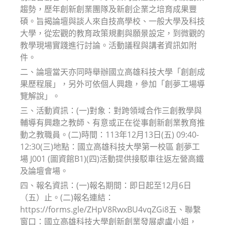
趨勢，歷年創新創業團隊及新創企業之培育成果豐
碩。旨揭論壇與談人來自技高學校、一般大學及科技
大學，從宏觀的教育政策規劃與願景設定，到微觀的
教學現場實踐進行討論。活動議程與講者資訊如附
件。
二、論壇當天亦同時舉辦國立高雄科技大學「創創成
果歷程展」，另外可依個人興趣，參加「創夢工場導
覽解說」。
三、活動資訊：(一)對象：對跨領域合作三創教學與
輔導有興趣之教師、有意或正在從事創新創業教育推
動之教職員。(二)時間：113年12月13日(五) 09:40-
12:30(三)地點：國立高雄科技大學第一校區 創夢工
場 J001 (圖資館B1)(四)活動提供接駁車往返左營高鐵
及論壇會場。
四、報名資訊：(一)報名期間：即日起至12月6日
（五）止。(二)報名連結：
https://forms.gle/ZHpV8RwxBU4vqZGi8五、聯繫
窗口：國立高雄科技大學創新創業發展處盧小姐，