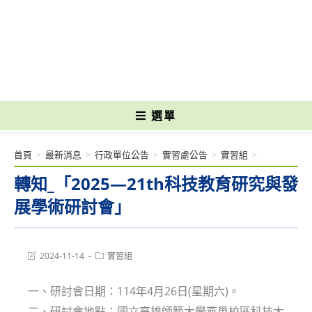
跳
轉
國立光復高級商工職業學校 National Kuangfu Commercial and Industrial
至
Vocational High School
主
要
內
容
選單
首頁
>
最新消息
>
行政單位公告
>
實習處公告
>
實習組
>
轉知_「2025—21th科技教育研究與發
展學術研討會」
Post
Post
2024-11-14
實習組
last
category:
modified:
一、研討會日期：114年4月26日(星期六)。
二、研討會地點：國立高雄師範大學燕巢校區科技大