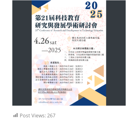
Post Views:
267