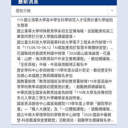
最新消息
最
選取分類
新
消
115 國立清華大學高中學生科學研究人才培育計畫化學組招
息
生簡章
國立東華大學特殊教育學系招生宣傳海報，並鼓勵貴校高三
畢業同學於分發入學階段踴躍選填。
國立臺北科技大學與龍華科技大學電子工程系合作辦理115
年「115.08.10~08.12「AI賦能應用於智慧半導體研習營」，
歡迎學生踴躍報名參加
花蓮縣政府委請秀林國中辦理「2026面山面海論壇－花蓮
場：山野、海洋教育與戶外安全實務課程」，歡迎踴躍報名
參加
「全民英檢」中級、中高級測驗現正報名中
歷史學科中心參與辦理115學年度台語片影史，歡迎歷史科
及關心本議題之教師踴躍報名參加
國教署辦理「教育部國民及學前教育署辦理116年度高級中
等學校教學卓越獎初選實施計畫」，鼓勵教師踴躍報名
中華民國全國家長教育協會為辦理「116年大學及技專校院
多元入學高三學生升學輔導家長說明會」
國家表演藝術中心國家兩廳院115學年度上學期「廳院學計
畫」—「職人大講堂」及「一日體驗課程」，鼓勵踴躍報名
參與。
國立中興大學理學院科學教育中心辦理「2026 國高中暑期
營-科技鑑識偵查實戰營」活動資訊，鼓勵學生踴躍報名參
加。