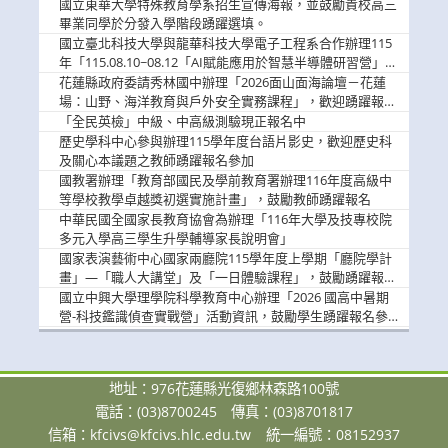
國立東華大學特殊教育學系招生宣傳海報，並鼓勵貴校高三
畢業同學於分發入學階段踴躍選填。
國立臺北科技大學與龍華科技大學電子工程系合作辦理115
年「115.08.10~08.12「AI賦能應用於智慧半導體研習營」，
歡迎學生踴躍報名參加
花蓮縣政府委請秀林國中辦理「2026面山面海論壇－花蓮
場：山野、海洋教育與戶外安全實務課程」，歡迎踴躍報名
參加
「全民英檢」中級、中高級測驗現正報名中
歷史學科中心參與辦理115學年度台語片影史，歡迎歷史科
及關心本議題之教師踴躍報名參加
國教署辦理「教育部國民及學前教育署辦理116年度高級中
等學校教學卓越獎初選實施計畫」，鼓勵教師踴躍報名
中華民國全國家長教育協會為辦理「116年大學及技專校院
多元入學高三學生升學輔導家長說明會」
國家表演藝術中心國家兩廳院115學年度上學期「廳院學計
畫」—「職人大講堂」及「一日體驗課程」，鼓勵踴躍報名
參與。
國立中興大學理學院科學教育中心辦理「2026 國高中暑期
營-科技鑑識偵查實戰營」活動資訊，鼓勵學生踴躍報名參
加。
地址：976花蓮縣光復鄉林森路100號
電話：(03)8700245
傳真：(03)8701817
信箱：
kfcivs@kfcivs.hlc.edu.tw
統一編號：08152937