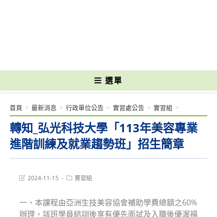
跳
轉
國立光復高級商工職業學校 National Kuangfu Commercial and Industrial
至
Vocational High School
主
要
內
容
選單
首頁
>
最新消息
>
行政單位公告
>
實習處公告
>
實習組
>
轉知_弘光科技大學「113年美容專業
進階訓練及就業趨勢班」招生簡章
Post
Post
2024-11-15
實習組
last
category:
modified:
一、本課程由亞洲生技美容協會補助學費總額之60%
辦理，該班學員結訓後享有優先面試及入職後優渥福