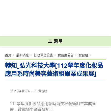
跳
轉
國立光復高級商工職業學校 National Kuangfu Commercial and Industrial
至
Vocational High School
主
要
內
容
選單
首頁
>
最新消息
>
行政單位公告
>
實習處公告
>
實習組
>
轉知_弘光科技大學[112學年度化妝品
應用系時尚美容藝術組畢業成果展]
Post
Post
2024-06-06
實習組
last
category:
modified:
112學年度化妝品應用系時尚美容藝術組畢業成果
展，敬邀師生踴躍參加。