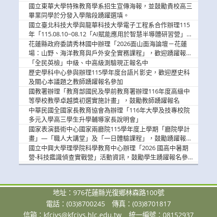
國立東華大學特殊教育學系招生宣傳海報，並鼓勵貴校高三
畢業同學於分發入學階段踴躍選填。
國立臺北科技大學與龍華科技大學電子工程系合作辦理115
年「115.08.10~08.12「AI賦能應用於智慧半導體研習營」，
歡迎學生踴躍報名參加
花蓮縣政府委請秀林國中辦理「2026面山面海論壇－花蓮
場：山野、海洋教育與戶外安全實務課程」，歡迎踴躍報名
參加
「全民英檢」中級、中高級測驗現正報名中
歷史學科中心參與辦理115學年度台語片影史，歡迎歷史科
及關心本議題之教師踴躍報名參加
國教署辦理「教育部國民及學前教育署辦理116年度高級中
等學校教學卓越獎初選實施計畫」，鼓勵教師踴躍報名
中華民國全國家長教育協會為辦理「116年大學及技專校院
多元入學高三學生升學輔導家長說明會」
國家表演藝術中心國家兩廳院115學年度上學期「廳院學計
畫」—「職人大講堂」及「一日體驗課程」，鼓勵踴躍報名
參與。
國立中興大學理學院科學教育中心辦理「2026 國高中暑期
營-科技鑑識偵查實戰營」活動資訊，鼓勵學生踴躍報名參
加。
地址：976花蓮縣光復鄉林森路100號
電話：(03)8700245
傳真：(03)8701817
信箱：
kfcivs@kfcivs.hlc.edu.tw
統一編號：08152937