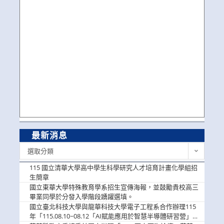
最新消息
最
選取分類
新
消
115 國立清華大學高中學生科學研究人才培育計畫化學組招
息
生簡章
國立東華大學特殊教育學系招生宣傳海報，並鼓勵貴校高三
畢業同學於分發入學階段踴躍選填。
國立臺北科技大學與龍華科技大學電子工程系合作辦理115
年「115.08.10~08.12「AI賦能應用於智慧半導體研習營」，