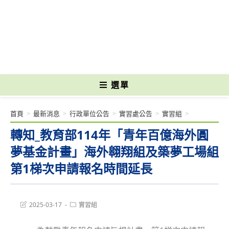
跳
轉
國立光復高級商工職業學校 National Kuangfu Commercial and Industrial
至
Vocational High School
主
要
內
容
選單
首頁
>
最新消息
>
行政單位公告
>
實習處公告
>
實習組
>
轉知_教育部114年「青年百億海外圓
夢基金計畫」海外翱翔組及築夢工場組
第1梯次申請報名時間延長
Post
Post
2025-03-17
實習組
last
category:
modified: