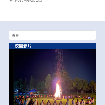
Post Views:
203
Search
for:
校園影片