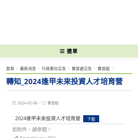
跳
轉
國立光復高級商工職業學校 National Kuangfu Commercial and Industrial
至
Vocational High School
主
要
內
容
選單
首頁
>
最新消息
>
行政單位公告
>
實習處公告
>
實習組
>
轉知_2024逢甲未來投資人才培育營
Post
Post
2024-05-08
實習組
last
category:
modified:
2024逢甲未來投資人才培育營
下載
如附件，請參閱。