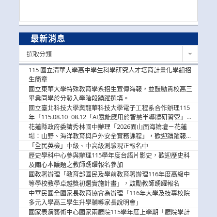
最新消息
最
選取分類
新
消
115 國立清華大學高中學生科學研究人才培育計畫化學組招
息
生簡章
國立東華大學特殊教育學系招生宣傳海報，並鼓勵貴校高三
畢業同學於分發入學階段踴躍選填。
國立臺北科技大學與龍華科技大學電子工程系合作辦理115
年「115.08.10~08.12「AI賦能應用於智慧半導體研習營」，
歡迎學生踴躍報名參加
花蓮縣政府委請秀林國中辦理「2026面山面海論壇－花蓮
場：山野、海洋教育與戶外安全實務課程」，歡迎踴躍報名
參加
「全民英檢」中級、中高級測驗現正報名中
歷史學科中心參與辦理115學年度台語片影史，歡迎歷史科
及關心本議題之教師踴躍報名參加
國教署辦理「教育部國民及學前教育署辦理116年度高級中
等學校教學卓越獎初選實施計畫」，鼓勵教師踴躍報名
中華民國全國家長教育協會為辦理「116年大學及技專校院
多元入學高三學生升學輔導家長說明會」
國家表演藝術中心國家兩廳院115學年度上學期「廳院學計