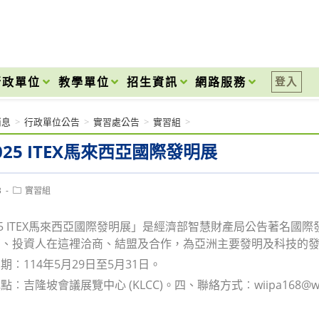
onal High School
行政單位
教學單位
招生資訊
網路服務
登入
消息
>
行政單位公告
>
實習處公告
>
實習組
>
025 ITEX馬來西亞國際發明展
Post
3
實習組
category:
25 ITEX馬來西亞國際發明展」是經濟部智慧財產局公告著名國
商、投資人在這裡洽商、結盟及合作，為亞洲主要發明及科技的
期︰114年5月29日至5月31日。
吉隆坡會議展覽中心 (KLCC)。四、聯絡方式︰wiipa168@wiipa.