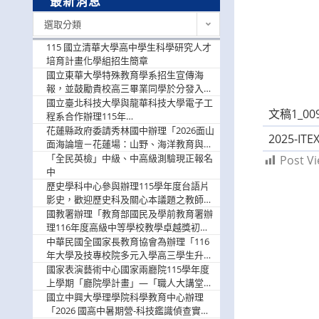
最新消息
最
選取分類
新
消
115 國立清華大學高中學生科學研究人才
息
培育計畫化學組招生簡章
國立東華大學特殊教育學系招生宣傳海
報，並鼓勵貴校高三畢業同學於分發入學
階段踴躍選填。
國立臺北科技大學與龍華科技大學電子工
文稿1_009
程系合作辦理115年
「115.08.10~08.12「AI賦能應用於智慧半
花蓮縣政府委請秀林國中辦理「2026面山
2025-
導體研習營」，歡迎學生踴躍報名參加
面海論壇－花蓮場：山野、海洋教育與戶
外安全實務課程」，歡迎踴躍報名參加
「全民英檢」中級、中高級測驗現正報名
Post Vi
中
歷史學科中心參與辦理115學年度台語片
影史，歡迎歷史科及關心本議題之教師踴
躍報名參加
國教署辦理「教育部國民及學前教育署辦
理116年度高級中等學校教學卓越獎初選
實施計畫」，鼓勵教師踴躍報名
中華民國全國家長教育協會為辦理「116
年大學及技專校院多元入學高三學生升學
輔導家長說明會」
國家表演藝術中心國家兩廳院115學年度
上學期「廳院學計畫」—「職人大講堂」
及「一日體驗課程」，鼓勵踴躍報名參
國立中興大學理學院科學教育中心辦理
與。
「2026 國高中暑期營-科技鑑識偵查實戰