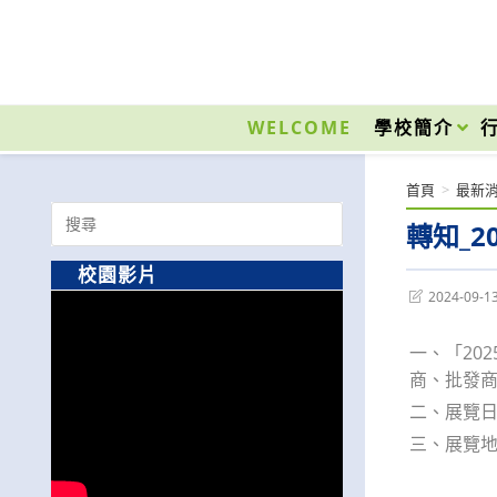
跳
轉
至
國立光復高級商工職業學校 National Kuangfu Commercial and Industrial Vocati
主
要
WELCOME
學校簡介
內
容
首頁
>
最新
Search
轉知_2
for:
校園影片
Post
2024-09-1
last
modified:
一、「20
商、批發
二、展覽日
三、展覽地點︰