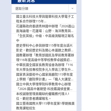
最新消息
最
選取分類
新
消
國立臺北科技大學與龍華科技大學電子工
息
程系合作辦理115年
「115.08.10~08.12「AI賦能應用於智慧半
花蓮縣政府委請秀林國中辦理「2026面山
導體研習營」，歡迎學生踴躍報名參加
面海論壇－花蓮場：山野、海洋教育與戶
外安全實務課程」，歡迎踴躍報名參加
「全民英檢」中級、中高級測驗現正報名
中
歷史學科中心參與辦理115學年度台語片
影史，歡迎歷史科及關心本議題之教師踴
躍報名參加
國教署辦理「教育部國民及學前教育署辦
理116年度高級中等學校教學卓越獎初選
實施計畫」，鼓勵教師踴躍報名
中華民國全國家長教育協會為辦理「116
年大學及技專校院多元入學高三學生升學
輔導家長說明會」
國家表演藝術中心國家兩廳院115學年度
上學期「廳院學計畫」—「職人大講堂」
及「一日體驗課程」，鼓勵踴躍報名參
國立中興大學理學院科學教育中心辦理
與。
「2026 國高中暑期營-科技鑑識偵查實戰
營」活動資訊，鼓勵學生踴躍報名參加。
本校誠徵管理員職缺約僱職務代理人1
位，歡迎意者踴躍報名。
國立暨南國際大學115學年度第1學期推廣
教育課程招生