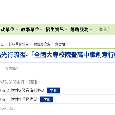
onal High School
行政單位
教學單位
招生資訊
網路服務
登入
消息
>
行政單位公告
>
實習處公告
>
實習組
>
4 僑光行流盃-「全國大專校院暨高中職創意
Post
2
實習組
category:
，敬請參閱附件，謝謝。
0706_2_附件2競賽海報修2
下載
0706_1_附件1活動辦法
下載
ews:
236