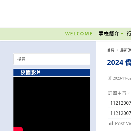
跳
轉
至
國立光復高級商工職業學校 National Kuangfu Commercial and Industrial Vocati
主
要
WELCOME
學校簡介
內
容
首頁
>
最新
Search
202
for:
校園影片
Post
2023-11-0
last
modified:
詳如主旨
112120
112120
Post Vi