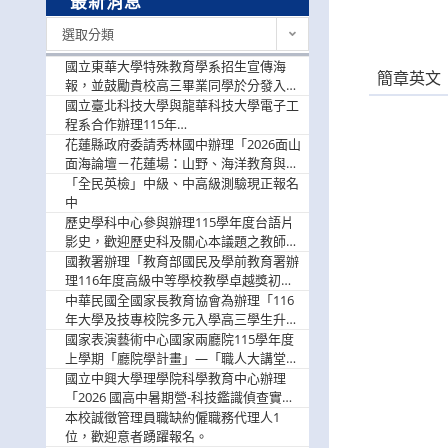
最新消息
最
選取分類
新
消
國立東華大學特殊教育學系招生宣傳海
簡章英文
息
報，並鼓勵貴校高三畢業同學於分發入學
階段踴躍選填。
國立臺北科技大學與龍華科技大學電子工
程系合作辦理115年
「115.08.10~08.12「AI賦能應用於智慧半
花蓮縣政府委請秀林國中辦理「2026面山
導體研習營」，歡迎學生踴躍報名參加
面海論壇－花蓮場：山野、海洋教育與戶
外安全實務課程」，歡迎踴躍報名參加
「全民英檢」中級、中高級測驗現正報名
中
歷史學科中心參與辦理115學年度台語片
影史，歡迎歷史科及關心本議題之教師踴
躍報名參加
國教署辦理「教育部國民及學前教育署辦
理116年度高級中等學校教學卓越獎初選
實施計畫」，鼓勵教師踴躍報名
中華民國全國家長教育協會為辦理「116
年大學及技專校院多元入學高三學生升學
輔導家長說明會」
國家表演藝術中心國家兩廳院115學年度
上學期「廳院學計畫」—「職人大講堂」
及「一日體驗課程」，鼓勵踴躍報名參
國立中興大學理學院科學教育中心辦理
與。
「2026 國高中暑期營-科技鑑識偵查實戰
營」活動資訊，鼓勵學生踴躍報名參加。
本校誠徵管理員職缺約僱職務代理人1
位，歡迎意者踴躍報名。