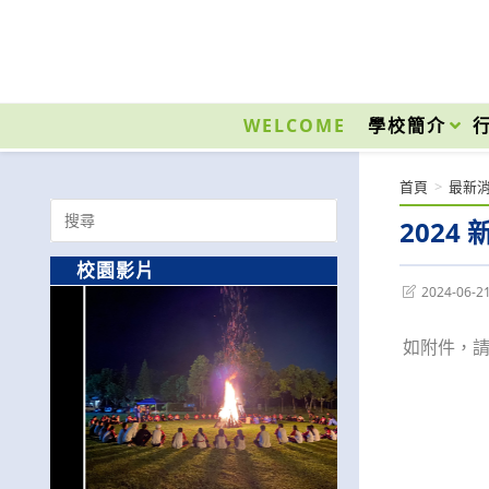
跳
轉
至
國立光復高級商工職業學校 National Kuangfu Commercial and Industrial Vocati
主
要
WELCOME
學校簡介
內
容
首頁
>
最新
Search
202
for:
校園影片
Post
2024-06-2
last
modified:
如附件，