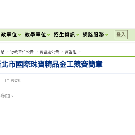
onal High School
行政單位
教學單位
招生資訊
網路服務
登入
消息
>
行政單位公告
>
實習處公告
>
實習組
>
4 新北市國際珠寶精品金工競賽簡章
Post
1
實習組
category:
請參閱。