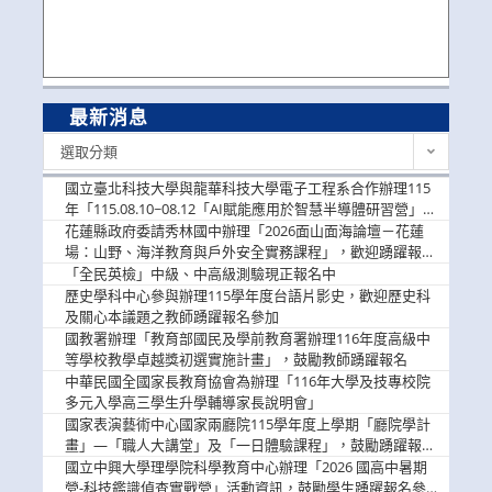
最新消息
最
選取分類
新
消
國立臺北科技大學與龍華科技大學電子工程系合作辦理115
息
年「115.08.10~08.12「AI賦能應用於智慧半導體研習營」，
歡迎學生踴躍報名參加
花蓮縣政府委請秀林國中辦理「2026面山面海論壇－花蓮
場：山野、海洋教育與戶外安全實務課程」，歡迎踴躍報名
參加
「全民英檢」中級、中高級測驗現正報名中
歷史學科中心參與辦理115學年度台語片影史，歡迎歷史科
及關心本議題之教師踴躍報名參加
國教署辦理「教育部國民及學前教育署辦理116年度高級中
等學校教學卓越獎初選實施計畫」，鼓勵教師踴躍報名
中華民國全國家長教育協會為辦理「116年大學及技專校院
多元入學高三學生升學輔導家長說明會」
國家表演藝術中心國家兩廳院115學年度上學期「廳院學計
畫」—「職人大講堂」及「一日體驗課程」，鼓勵踴躍報名
參與。
國立中興大學理學院科學教育中心辦理「2026 國高中暑期
營-科技鑑識偵查實戰營」活動資訊，鼓勵學生踴躍報名參