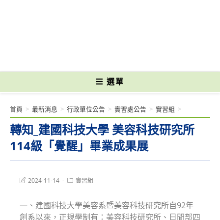
跳
轉
國立光復高級商工職業學校 National Kuangfu Commercial and Industrial
至
Vocational High School
主
要
內
容
選單
首頁
>
最新消息
>
行政單位公告
>
實習處公告
>
實習組
>
轉知_建國科技大學 美容科技研究所
114級「覺醒」畢業成果展
Post
Post
2024-11-14
實習組
last
category:
modified:
一、建國科技大學美容系暨美容科技研究所自92年
創系以來，正規學制有：美容科技研究所、日間部四