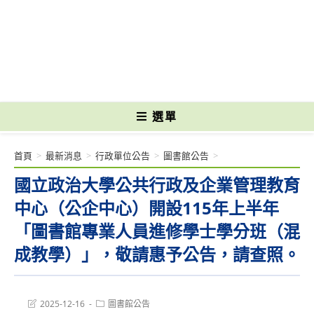
跳
轉
國立光復高級商工職業學校 National Kuangfu Commercial and Industrial
至
Vocational High School
主
要
內
容
選單
首頁
>
最新消息
>
行政單位公告
>
圖書館公告
>
國立政治大學公共行政及企業管理教育
中心（公企中心）開設115年上半年
「圖書館專業人員進修學士學分班（混
成教學）」，敬請惠予公告，請查照。
Post
Post
2025-12-16
圖書館公告
last
category: