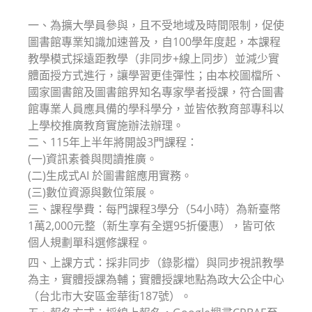
modified:
一、為擴大學員參與，且不受地域及時間限制，促使
圖書館專業知識加速普及，自100學年度起，本課程
教學模式採遠距教學（非同步+線上同步）並減少實
體面授方式進行，讓學習更佳彈性；由本校圖檔所、
國家圖書館及圖書館界知名專家學者授課，符合圖書
館專業人員應具備的學科學分，並皆依教育部專科以
上學校推廣教育實施辦法辦理。
二、115年上半年將開設3門課程：
(一)資訊素養與閱讀推廣。
(二)生成式AI 於圖書館應用實務。
(三)數位資源與數位策展。
三、課程學費：每門課程3學分（54小時）為新臺幣
1萬2,000元整（新生享有全選95折優惠），皆可依
個人規劃單科選修課程。
四、上課方式：採非同步（錄影檔）與同步視訊教學
為主，實體授課為輔；實體授課地點為政大公企中心
（台北市大安區金華街187號）。