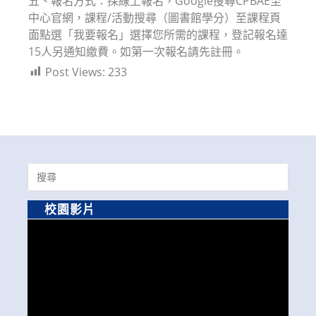
五、報名方式：採線上報名，Google搜尋CPBAE至
中心官網，課程/活動搜尋（圖書館學分）至課程頁
面點選「我要報名」選擇您所需的課程，登記報名達
15人另通知繳費。如第一次報名請先註冊。
Post Views:
233
Search
for:
校園影片