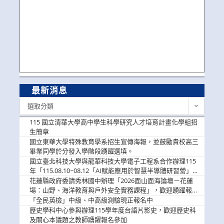
最新消息
最
選取分類
新
消
115 國立清華大學高中學生科學研究人才培育計畫化學組招
息
生簡章
國立東華大學特殊教育學系招生宣傳海報，並鼓勵貴校高三
畢業同學於分發入學階段踴躍選填。
國立臺北科技大學與龍華科技大學電子工程系合作辦理115
年「115.08.10~08.12「AI賦能應用於智慧半導體研習營」，
歡迎學生踴躍報名參加
花蓮縣政府委請秀林國中辦理「2026面山面海論壇－花蓮
場：山野、海洋教育與戶外安全實務課程」，歡迎踴躍報名
參加
「全民英檢」中級、中高級測驗現正報名中
歷史學科中心參與辦理115學年度台語片影史，歡迎歷史科
及關心本議題之教師踴躍報名參加