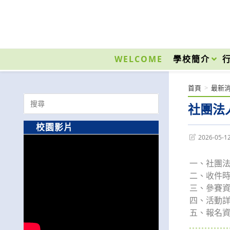
跳
轉
至
國立光復高級商工職業學校 National Kuangfu Commercial and Industrial Vocati
主
要
WELCOME
學校簡介
內
容
首頁
>
最新
Search
社團法
for:
校園影片
Post
2026-05-1
last
modified:
一、社團法
二、收件時
三、參賽資
四、活動詳情
五、報名資