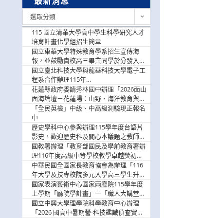
最新消息
最
選取分類
新
消
115 國立清華大學高中學生科學研究人才
息
培育計畫化學組招生簡章
國立東華大學特殊教育學系招生宣傳海
報，並鼓勵貴校高三畢業同學於分發入學
階段踴躍選填。
國立臺北科技大學與龍華科技大學電子工
程系合作辦理115年
「115.08.10~08.12「AI賦能應用於智慧半
花蓮縣政府委請秀林國中辦理「2026面山
導體研習營」，歡迎學生踴躍報名參加
面海論壇－花蓮場：山野、海洋教育與戶
外安全實務課程」，歡迎踴躍報名參加
「全民英檢」中級、中高級測驗現正報名
中
歷史學科中心參與辦理115學年度台語片
影史，歡迎歷史科及關心本議題之教師踴
躍報名參加
國教署辦理「教育部國民及學前教育署辦
理116年度高級中等學校教學卓越獎初選
實施計畫」，鼓勵教師踴躍報名
中華民國全國家長教育協會為辦理「116
年大學及技專校院多元入學高三學生升學
輔導家長說明會」
國家表演藝術中心國家兩廳院115學年度
上學期「廳院學計畫」—「職人大講堂」
及「一日體驗課程」，鼓勵踴躍報名參
國立中興大學理學院科學教育中心辦理
與。
「2026 國高中暑期營-科技鑑識偵查實戰