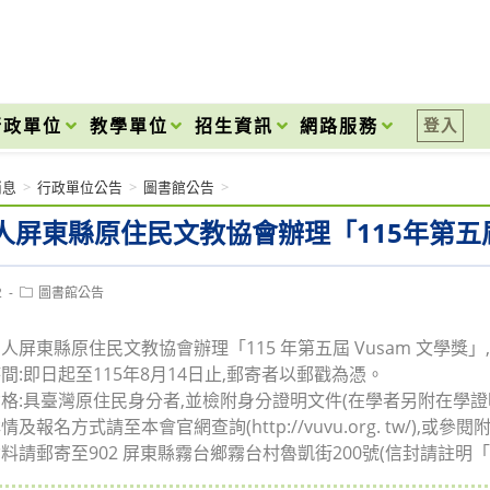
onal High School
行政單位
教學單位
招生資訊
網路服務
登入
消息
>
行政單位公告
>
圖書館公告
>
人屏東縣原住民文教協會辦理「115年第五屆
Post
2
圖書館公告
category:
人屏東縣原住民文教協會辦理「115 年第五屆 Vusam 文學獎
間:即日起至115年8月14日止,郵寄者以郵戳為憑。
格:具臺灣原住民身分者,並檢附身分證明文件(在學者另附在學證
及報名方式請至本會官網查詢(http://vuvu.org. tw/),或參閱
料請郵寄至902 屏東縣霧台鄉霧台村魯凱街200號(信封請註明「第