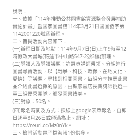
modified:
說明：
一、依據「114年推動公共圖書館資源整合發展補助
實施計畫」暨國家圖書館114年3月21日國圖發字第
1142001220號函辦理。
二、旨揭活動內容如下：
(一)辦理日期及地點：114年9月7日(日)上午9時至12
時假政大書城(花蓮市中山路547-2號3樓)辦理。
(二)導讀人及導讀議題：許慧貞講師帶領、分組進行
圖書尋寶活動，以【戰爭、科技、環保、在地文化、
愛情】等議題，尋找到相關圖書，每組分享推薦此書
並介紹此書選擇的原因，由賴彥蓉店長與講師挑選一
至三組優秀團隊，頒發圖書禮劵。
(三)對象：50名。
(四)報名時間及方式：採線上google表單報名，自即
日起至8月26日或額滿為止。網址：
https://reurl.cc/Mz0nYk。
三、檢附活動電子檔海報1份供參。