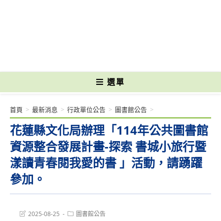
跳
轉
國立光復高級商工職業學校 National Kuangfu Commercial and Industrial
至
Vocational High School
主
要
內
容
選單
首頁
>
最新消息
>
行政單位公告
>
圖書館公告
>
花蓮縣文化局辦理「114年公共圖書館
資源整合發展計畫-探索 書城小旅行暨
漾讀青春閱我愛的書 」活動，請踴躍
參加。
Post
Post
2025-08-25
圖書館公告
last
category: