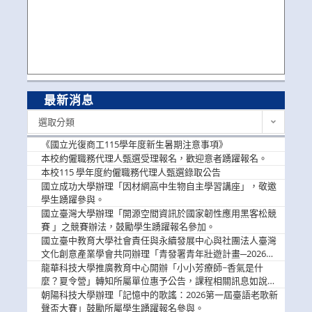
最新消息
最
選取分類
新
消
《國立光復商工115學年度新生暑期注意事項》
息
本校約僱職務代理人甄選受理報名，歡迎意者踴躍報名。
本校115 學年度約僱職務代理人甄選錄取公告
國立成功大學辦理「因材網高中生物自主學習講座」，敬邀
學生踴躍參與。
國立臺灣大學辦理「開源空間資訊於國家韌性應用黑客松競
賽 」之競賽辦法，鼓勵學生踴躍報名參加。
國立臺中教育大學社會責任與永續發展中心與社團法人臺灣
文化創意產業學會共同辦理「青發署青年壯遊計畫─2026臺
中舊城都市建築文化體驗」活動，敬邀學生踴躍報名參加，
龍華科技大學推廣教育中心開辦「小小芳療師~香氣是什
公告周知。
麼？夏令營」轉知所屬單位惠予公告，課程相關訊息如說
明。
朝陽科技大學辦理「記憶中的歌謠：2026第一屆臺語老歌新
聲盃大賽」鼓勵所屬學生踴躍報名參與。