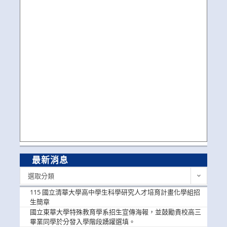
最新消息
最
選取分類
新
消
115 國立清華大學高中學生科學研究人才培育計畫化學組招
息
生簡章
國立東華大學特殊教育學系招生宣傳海報，並鼓勵貴校高三
畢業同學於分發入學階段踴躍選填。