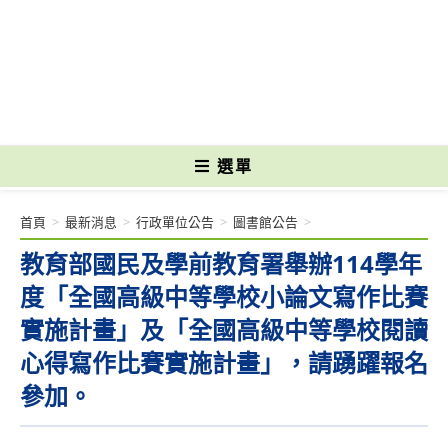
跳
轉
國立光復高級商工職業學校 National Kuangfu Commercial and Industrial
至
Vocational High School
主
要
內
容
選單
首頁
>
最新消息
>
行政單位公告
>
圖書館公告
>
教育部國民及學前教育署舉辦114學年
度「全國高級中等學校小論文寫作比賽
實施計畫」及「全國高級中等學校閱讀
心得寫作比賽實施計畫」，請踴躍報名
參加。