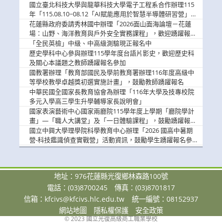
國立臺北科技大學與龍華科技大學電子工程系合作辦理115
年「115.08.10~08.12「AI賦能應用於智慧半導體研習營」，
歡迎學生踴躍報名參加
花蓮縣政府委請秀林國中辦理「2026面山面海論壇－花蓮
場：山野、海洋教育與戶外安全實務課程」，歡迎踴躍報名
參加
「全民英檢」中級、中高級測驗現正報名中
歷史學科中心參與辦理115學年度台語片影史，歡迎歷史科
及關心本議題之教師踴躍報名參加
國教署辦理「教育部國民及學前教育署辦理116年度高級中
等學校教學卓越獎初選實施計畫」，鼓勵教師踴躍報名
中華民國全國家長教育協會為辦理「116年大學及技專校院
多元入學高三學生升學輔導家長說明會」
國家表演藝術中心國家兩廳院115學年度上學期「廳院學計
畫」—「職人大講堂」及「一日體驗課程」，鼓勵踴躍報名
參與。
國立中興大學理學院科學教育中心辦理「2026 國高中暑期
營-科技鑑識偵查實戰營」活動資訊，鼓勵學生踴躍報名參
加。
地址：976花蓮縣光復鄉林森路100號
電話：(03)8700245
傳真：(03)8701817
信箱：
kfcivs@kfcivs.hlc.edu.tw
統一編號：08152937
網站地圖
隱私權保護
安全政策
© 2023 國立光復高級商工職業學校