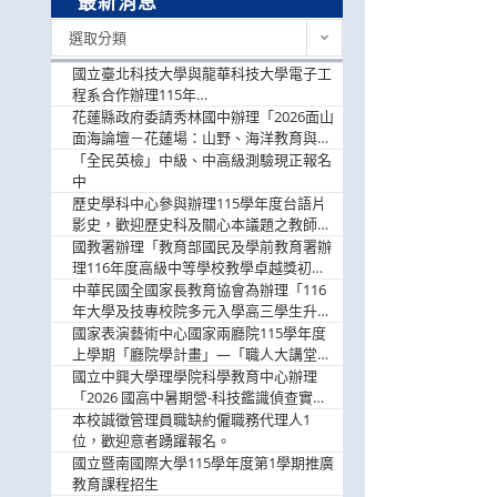
最新消息
最
選取分類
新
消
國立臺北科技大學與龍華科技大學電子工
息
程系合作辦理115年
「115.08.10~08.12「AI賦能應用於智慧半
花蓮縣政府委請秀林國中辦理「2026面山
導體研習營」，歡迎學生踴躍報名參加
面海論壇－花蓮場：山野、海洋教育與戶
外安全實務課程」，歡迎踴躍報名參加
「全民英檢」中級、中高級測驗現正報名
中
歷史學科中心參與辦理115學年度台語片
影史，歡迎歷史科及關心本議題之教師踴
躍報名參加
國教署辦理「教育部國民及學前教育署辦
理116年度高級中等學校教學卓越獎初選
實施計畫」，鼓勵教師踴躍報名
中華民國全國家長教育協會為辦理「116
年大學及技專校院多元入學高三學生升學
輔導家長說明會」
國家表演藝術中心國家兩廳院115學年度
上學期「廳院學計畫」—「職人大講堂」
及「一日體驗課程」，鼓勵踴躍報名參
國立中興大學理學院科學教育中心辦理
與。
「2026 國高中暑期營-科技鑑識偵查實戰
營」活動資訊，鼓勵學生踴躍報名參加。
本校誠徵管理員職缺約僱職務代理人1
位，歡迎意者踴躍報名。
國立暨南國際大學115學年度第1學期推廣
教育課程招生