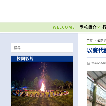
跳
轉
至
國立光復高級商工職業學校 National Kuangfu Commercial and Industrial Vocati
主
要
WELCOME
學校簡介
內
容
首頁
>
最新
Search
以賽代
for:
校園影片
Post
2026-04-0
last
modified: