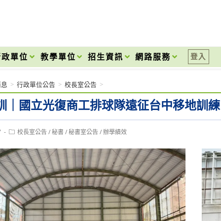
onal High School
行政單位
教學單位
招生資訊
網路服務
登入
消息
>
行政單位公告
>
校長室公告
>
訓｜國立光復商工排球隊遠征台中移地訓練
Post
7
校長室公告
/
秘書
/
秘書室公告
/
辦學績效
category: