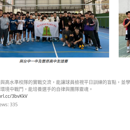
，與高水準校隊的實戰交流，能讓球員檢視平日訓練的盲點，並
同環境中戰鬥，能培養選手的自律與團隊靈魂。
url.cc/3bvKkV
ews:
335