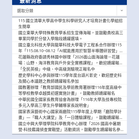
最新消息
最
選取分類
新
消
115 國立清華大學高中學生科學研究人才培育計畫化學組招
息
生簡章
國立東華大學特殊教育學系招生宣傳海報，並鼓勵貴校高三
畢業同學於分發入學階段踴躍選填。
國立臺北科技大學與龍華科技大學電子工程系合作辦理115
年「115.08.10~08.12「AI賦能應用於智慧半導體研習營」，
歡迎學生踴躍報名參加
花蓮縣政府委請秀林國中辦理「2026面山面海論壇－花蓮
場：山野、海洋教育與戶外安全實務課程」，歡迎踴躍報名
參加
「全民英檢」中級、中高級測驗現正報名中
歷史學科中心參與辦理115學年度台語片影史，歡迎歷史科
及關心本議題之教師踴躍報名參加
國教署辦理「教育部國民及學前教育署辦理116年度高級中
等學校教學卓越獎初選實施計畫」，鼓勵教師踴躍報名
中華民國全國家長教育協會為辦理「116年大學及技專校院
多元入學高三學生升學輔導家長說明會」
國家表演藝術中心國家兩廳院115學年度上學期「廳院學計
畫」—「職人大講堂」及「一日體驗課程」，鼓勵踴躍報名
參與。
國立中興大學理學院科學教育中心辦理「2026 國高中暑期
營-科技鑑識偵查實戰營」活動資訊，鼓勵學生踴躍報名參
加。