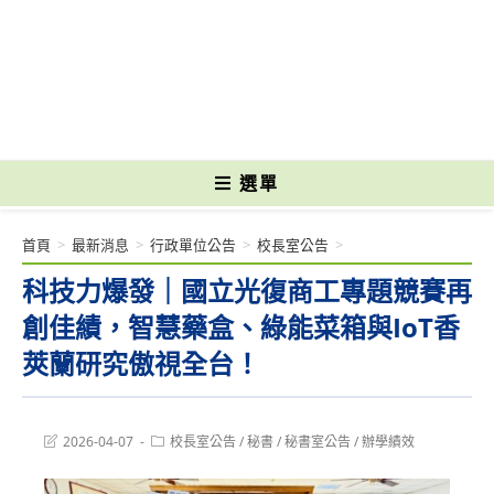
跳
轉
國立光復高級商工職業學校 National Kuangfu Commercial and Industrial
至
Vocational High School
主
要
內
容
選單
首頁
>
最新消息
>
行政單位公告
>
校長室公告
>
科技力爆發｜國立光復商工專題競賽再
創佳績，智慧藥盒、綠能菜箱與IoT香
莢蘭研究傲視全台！
Post
Post
2026-04-07
校長室公告
/
秘書
/
秘書室公告
/
辦學績效
last
category:
modified: