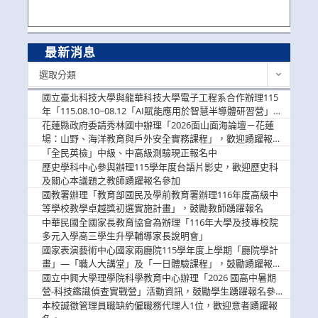
最新消息
最
選取分類
新
消
國立臺北科技大學與龍華科技大學電子工程系合作辦理115
息
年「115.08.10~08.12「AI賦能應用於智慧半導體研習營」，
歡迎學生踴躍報名參加
花蓮縣政府委請秀林國中辦理「2026面山面海論壇－花蓮
場：山野、海洋教育與戶外安全實務課程」，歡迎踴躍報名
參加
「全民英檢」中級、中高級測驗現正報名中
歷史學科中心參與辦理115學年度台語片影史，歡迎歷史科
及關心本議題之教師踴躍報名參加
國教署辦理「教育部國民及學前教育署辦理116年度高級中
等學校教學卓越獎初選實施計畫」，鼓勵教師踴躍報名
中華民國全國家長教育協會為辦理「116年大學及技專校院
多元入學高三學生升學輔導家長說明會」
國家表演藝術中心國家兩廳院115學年度上學期「廳院學計
畫」—「職人大講堂」及「一日體驗課程」，鼓勵踴躍報名
參與。
國立中興大學理學院科學教育中心辦理「2026 國高中暑期
營-科技鑑識偵查實戰營」活動資訊，鼓勵學生踴躍報名參
加。
本校誠徵管理員職缺約僱職務代理人1位，歡迎意者踴躍報