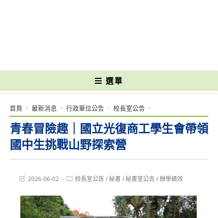
跳
轉
國立光復高級商工職業學校 National Kuangfu Commercial and Industrial
至
Vocational High School
主
要
內
容
選單
首頁
>
最新消息
>
行政單位公告
>
校長室公告
>
青春冒險趣｜國立光復商工學生會帶領
國中生挑戰山野探索營
Post
Post
2026-06-02
校長室公告
/
秘書
/
秘書室公告
/
辦學績效
last
category:
modified: