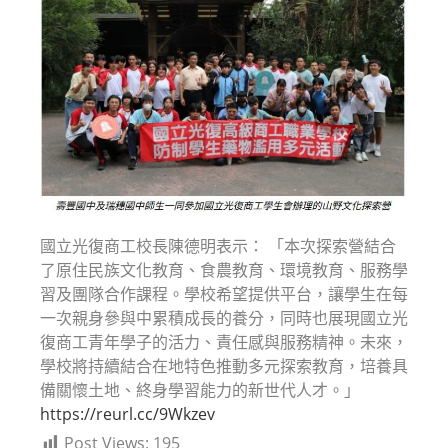
國立光復商工校長陳德明表示： 「本次探索營結合
了原住民族文化教育、食農教育、環境教育、服務學
習及團隊合作課程。學校希望提供平台，讓學生在每
一次親身參與中累積成長的養分，同時也展現國立光
復商工青年學子的活力、責任感與服務精神。未來，
學校將持續結合在地特色推動多元探索教育，培養具
備關懷土地、終身學習能力的新世代人才。」
https://reurl.cc/9Wkzev
Post Views:
195