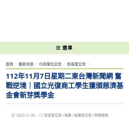
跳
轉
國立光復高級商工職業學校 National Kuangfu Commercial and Industrial
至
Vocational High School
主
要
內
容
選單
首頁
>
最新消息
>
行政單位公告
>
校長室公告
>
112年11月7日星期二東台灣新聞網 奮
戰逆境｜國立光復商工學生獲頒慈濟基
金會新芽獎學金
Post
Post
2023-11-20
校長室公告
/
秘書
/
秘書室公告
/
辦學績效
last
category:
modified: