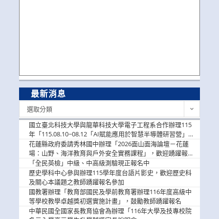
最新消息
最
選取分類
新
消
國立臺北科技大學與龍華科技大學電子工程系合作辦理115
息
年「115.08.10~08.12「AI賦能應用於智慧半導體研習營」，
歡迎學生踴躍報名參加
花蓮縣政府委請秀林國中辦理「2026面山面海論壇－花蓮
場：山野、海洋教育與戶外安全實務課程」，歡迎踴躍報名
參加
「全民英檢」中級、中高級測驗現正報名中
歷史學科中心參與辦理115學年度台語片影史，歡迎歷史科
及關心本議題之教師踴躍報名參加
國教署辦理「教育部國民及學前教育署辦理116年度高級中
等學校教學卓越獎初選實施計畫」，鼓勵教師踴躍報名
中華民國全國家長教育協會為辦理「116年大學及技專校院