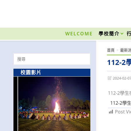
跳
轉
至
國立光復高級商工職業學校 National Kuangfu Commercial and Industrial Vocati
主
要
WELCOME
學校簡介
內
容
首頁
>
最新
Search
112-
for:
校園影片
Post
2024-02-0
last
modified:
112-2
112-2
Post Vi