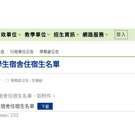
onal High School
行政單位
教學單位
招生資訊
網路服務
登入
消息
>
行政單位公告
>
學務處公告
>
2學生宿舍住宿生名單
Post
7
學務處公告
/
生輔組
category:
學生宿舍住宿生名單，如附件。
學生宿舍住宿生名單
下載
ews:
233