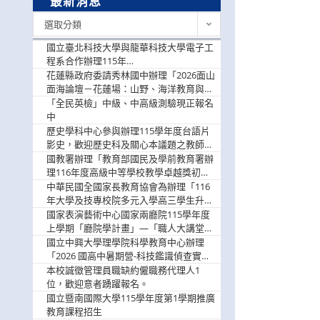
最新消息
最
選取分類
新
消
國立臺北科技大學與龍華科技大學電子工
息
程系合作辦理115年
「115.08.10~08.12「AI賦能應用於智慧半
花蓮縣政府委請秀林國中辦理「2026面山
導體研習營」，歡迎學生踴躍報名參加
面海論壇－花蓮場：山野、海洋教育與戶
外安全實務課程」，歡迎踴躍報名參加
「全民英檢」中級、中高級測驗現正報名
中
歷史學科中心參與辦理115學年度台語片
影史，歡迎歷史科及關心本議題之教師踴
躍報名參加
國教署辦理「教育部國民及學前教育署辦
理116年度高級中等學校教學卓越獎初選
實施計畫」，鼓勵教師踴躍報名
中華民國全國家長教育協會為辦理「116
年大學及技專校院多元入學高三學生升學
輔導家長說明會」
國家表演藝術中心國家兩廳院115學年度
上學期「廳院學計畫」—「職人大講堂」
及「一日體驗課程」，鼓勵踴躍報名參
國立中興大學理學院科學教育中心辦理
與。
「2026 國高中暑期營-科技鑑識偵查實戰
營」活動資訊，鼓勵學生踴躍報名參加。
本校誠徵管理員職缺約僱職務代理人1
位，歡迎意者踴躍報名。
國立暨南國際大學115學年度第1學期推廣
教育課程招生