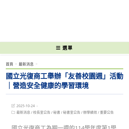
跳
轉
國立光復高級商工職業學校 National Kuangfu Commercial and Industrial
至
Vocational High School
主
要
內
容
選單
首頁
>
最新消息
>
國立光復商工舉辦「友善校園週」活動
｜營造安全健康的學習環境
Post
2025-10-24
last
Post
最新消息
/
校長室公告
/
秘書
/
秘書室公告
/
辦學績效
/
重要公告
modified:
category:
國立光復商工為期一週的114學年度第1學