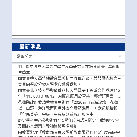
最新消息
最
選取分類
新
消
115 國立清華大學高中學生科學研究人才培育計畫化學組招
息
生簡章
國立東華大學特殊教育學系招生宣傳海報，並鼓勵貴校高三
畢業同學於分發入學階段踴躍選填。
國立臺北科技大學與龍華科技大學電子工程系合作辦理115
年「115.08.10~08.12「AI賦能應用於智慧半導體研習營」，
歡迎學生踴躍報名參加
花蓮縣政府委請秀林國中辦理「2026面山面海論壇－花蓮
場：山野、海洋教育與戶外安全實務課程」，歡迎踴躍報名
參加
「全民英檢」中級、中高級測驗現正報名中
歷史學科中心參與辦理115學年度台語片影史，歡迎歷史科
及關心本議題之教師踴躍報名參加
國教署辦理「教育部國民及學前教育署辦理116年度高級中