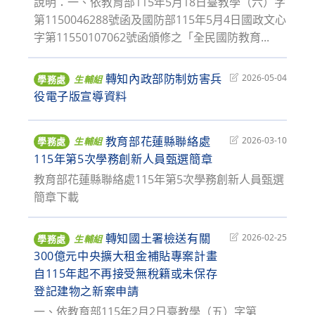
說明：一、依教育部115年5月18日臺教學（六）字
第1150046288號函及國防部115年5月4日國政文心
字第11550107062號函頒修之「全民國防教育...
轉知內政部防制妨害兵
Post
2026-05-04
學務處
生輔組
last
役電子版宣導資料
modified:
教育部花蓮縣聯絡處
Post
2026-03-10
學務處
生輔組
last
115年第5次學務創新人員甄選簡章
modified:
教育部花蓮縣聯絡處115年第5次學務創新人員甄選
簡章下載
轉知國土署檢送有關
Post
2026-02-25
學務處
生輔組
last
300億元中央擴大租金補貼專案計畫
modified:
自115年起不再接受無稅籍或未保存
登記建物之新案申請
一、依教育部115年2月2日臺教學（五）字第