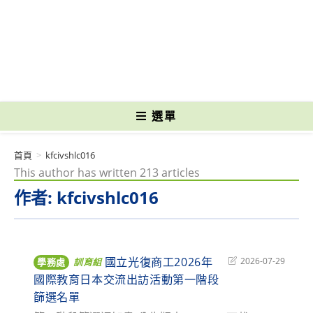
跳
轉
國立光復高級商工職業學校 National Kuangfu Commercial and Industrial
至
Vocational High School
主
要
內
容
選單
首頁
>
kfcivshlc016
This author has written 213 articles
作者:
kfcivshlc016
國立光復商工2026年
Post
2026-07-29
學務處
訓育組
last
國際教育日本交流出訪活動第一階段
modified:
篩選名單