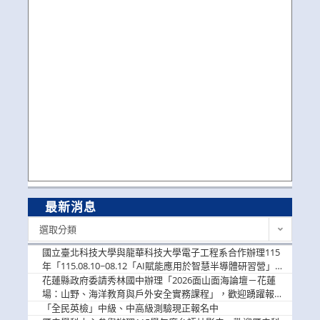
最新消息
最
選取分類
新
消
國立臺北科技大學與龍華科技大學電子工程系合作辦理115
息
年「115.08.10~08.12「AI賦能應用於智慧半導體研習營」，
歡迎學生踴躍報名參加
花蓮縣政府委請秀林國中辦理「2026面山面海論壇－花蓮
場：山野、海洋教育與戶外安全實務課程」，歡迎踴躍報名
參加
「全民英檢」中級、中高級測驗現正報名中