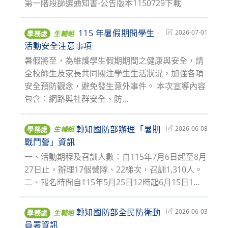
第一階段篩選通知書-公告版本1150729下載
115 年暑假期間學生
Post
2026-07-01
學務處
生輔組
last
活動安全注意事項
modified:
暑假將至，為維護學生假期期間之健康與安全，請
全校師生及家長共同關注學生生活狀況，加強各項
安全預防觀念，避免發生意外事件。 本次宣導內容
包含：網路與社群安全、防...
轉知國防部辦理「暑期
Post
2026-06-08
學務處
生輔組
last
戰鬥營」資訊
modified:
一、活動期程及召訓人數：自115年7月6日起至8月
27日止，辦理17個營隊、22梯次，召訓1,310人。
二、報名時間自115年5月25日12時起6月15日1...
轉知國防部全民防衛動
Post
2026-06-03
學務處
生輔組
last
員署資訊