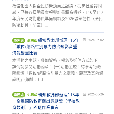
modified:
為強化國人對全民防衛動員之認識，提高社會認同
感，已將各級動員會報與計畫體系概述、116至117
年度全民防衛動員準備綱領及2026城鎮韌性（全民
防衛動員、防空）...
轉知教育部辦理115年
Post
2026-06-02
學務處
生輔組
last
「數位/網路性別暴力防治短影音暨
modified:
海報繪畫比賽」
本活動之主題、參加資格、報名及送件方式如下，
詳情請參閱活動簡章： (一)活動主題：得參考行政
院函頒「數位/網路性別暴力之定義、類型及其內涵
說明」(網址：htt...
轉知教育部辦理115年
Post
2026-05-26
學務處
生輔組
last
「全民國防教育傑出貢獻獎（學校教
modified:
育類別）」評選作業事宜