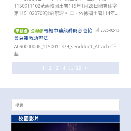
1150011102號函轉國土署115年1月28日國署住字
第1151020709號函辦理。 二、依據國土署114年...
轉知中華龍舜興慈善協
Post
2026-02-13
學務處
生輔組
last
會急難救助辦法
modified:
A09000000E_1150011379_senddoc1_Attach2下
載
1
2
3
4
...
22
Go to the next page
Search
for:
校園影片